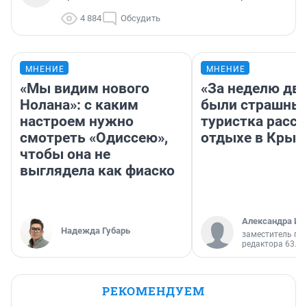
4 884
Обсудить
МНЕНИЕ
МНЕНИЕ
«Мы видим нового
«За неделю две
Нолана»: с каким
были страшные
настроем нужно
туристка расск
смотреть «Одиссею»,
отдыхе в Крым
чтобы она не
выглядела как фиаско
Александра Ис
Надежда Губарь
заместитель гл
редактора 63.RU
РЕКОМЕНДУЕМ