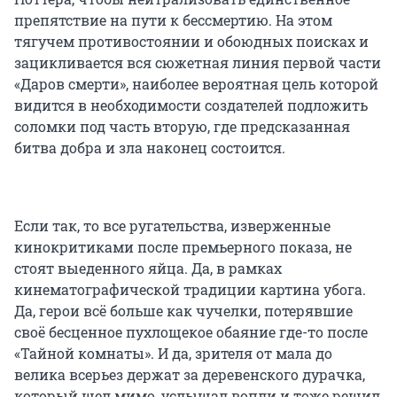
препятствие на пути к бессмертию. На этом
тягучем противостоянии и обоюдных поисках и
зацикливается вся сюжетная линия первой части
«Даров смерти», наиболее вероятная цель которой
видится в необходимости создателей подложить
соломки под часть вторую, где предсказанная
битва добра и зла наконец состоится.
Если так, то все ругательства, изверженные
кинокритиками после премьерного показа, не
стоят выеденного яйца. Да, в рамках
кинематографической традиции картина убога.
Да, герои всё больше как чучелки, потерявшие
своё бесценное пухлощекое обаяние где-то после
«Тайной комнаты». И да, зрителя от мала до
велика всерьез держат за деревенского дурачка,
который шел мимо, услышал вопли и тоже решил