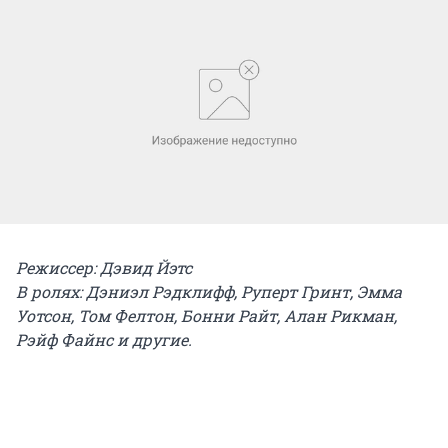
Режиссер: Дэвид Йэтс
В ролях: Дэниэл Рэдклифф, Руперт Гринт, Эмма
Уотсон, Том Фелтон, Бонни Райт, Алан Рикман,
Рэйф Файнс и другие.