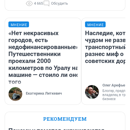
4 665
Обсудить
МНЕНИЕ
МНЕНИЕ
«Нет некрасивых
Наследие, кото
городов, есть
чудом не разва
недофинансированные».
транспортный 
Путешественники
разнес миф о 
проехали 2000
советских доро
километров по Уралу на
машине — стоило ли оно
того
Олег Арефьев
Блогер, предпри
Екатерина Литкевич
владелец в тра
бизнесе
РЕКОМЕНДУЕМ