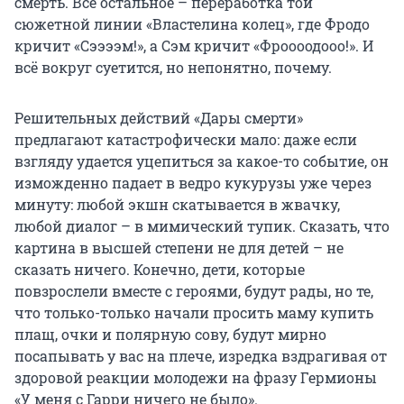
смерть. Всё остальное – переработка той
сюжетной линии «Властелина колец», где Фродо
кричит «Сээээм!», а Сэм кричит «Фроооодооо!». И
всё вокруг суетится, но непонятно, почему.
Решительных действий «Дары смерти»
предлагают катастрофически мало: даже если
взгляду удается уцепиться за какое-то событие, он
изможденно падает в ведро кукурузы уже через
минуту: любой экшн скатывается в жвачку,
любой диалог – в мимический тупик. Сказать, что
картина в высшей степени не для детей – не
сказать ничего. Конечно, дети, которые
повзрослели вместе с героями, будут рады, но те,
что только-только начали просить маму купить
плащ, очки и полярную сову, будут мирно
посапывать у вас на плече, изредка вздрагивая от
здоровой реакции молодежи на фразу Гермионы
«У меня с Гарри ничего не было».