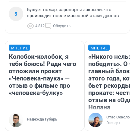
Бушует пожар, аэропорты закрыли: что
5
происходит после массовой атаки дронов
4 812
Обсудить
МНЕНИЕ
МНЕНИЕ
Колобок-колобок, я
«Никого нельз
тебя боюсь! Ради чего
победить». О ч
отложили прокат
главный блокб
«Человека-паука» —
этого года, ко
отзыв о фильме про
бьет рекорды 
«человека-булку»
прокате: честн
отзыв на «Оди
Нолана
Стас Соколов
Надежда Губарь
Эксперт