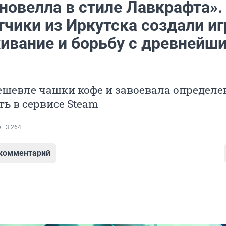
новелла в стиле Лавкрафта».
чики из Иркутска создали иг
ивание и борьбу с древнейш
ешевле чашки кофе и завоевала определ
ь в сервисе Steam
3 264
 комментарий