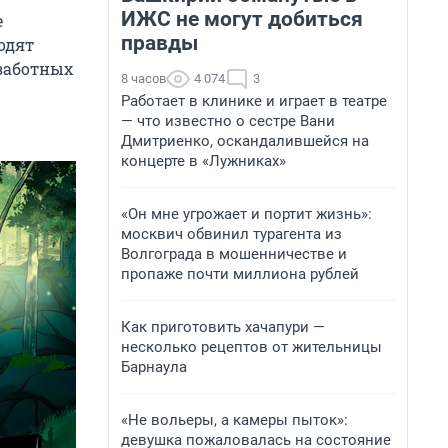
ИЖС не могут добиться
е
правды
одят
ззаботных
8 часов
4 074
3
Работает в клинике и играет в театре
— что известно о сестре Вани
Дмитриенко, оскандалившейся на
концерте в «Лужниках»
«Он мне угрожает и портит жизнь»:
москвич обвинил турагента из
Волгограда в мошенничестве и
пропаже почти миллиона рублей
Как приготовить хачапури —
несколько рецептов от жительницы
Барнаула
«Не вольеры, а камеры пыток»:
девушка пожаловалась на состояние