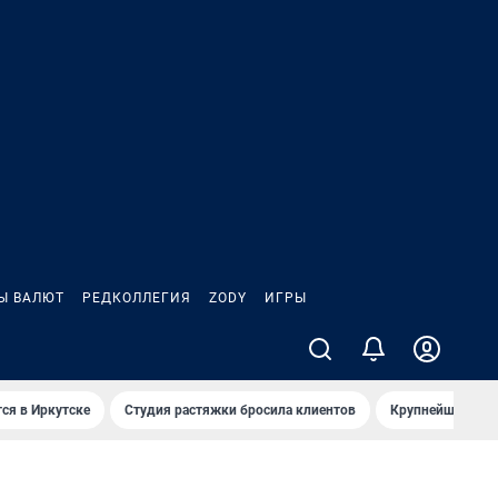
Ы ВАЛЮТ
РЕДКОЛЛЕГИЯ
ZODY
ИГРЫ
ся в Иркутске
Студия растяжки бросила клиентов
Крупнейшие про