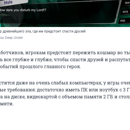
р древнейшего зла, где им предстоит спасти друзей
гры Deep Under
аботчиков, игрокам предстоит пережить кошмар во ть
ь все глубже и глубже, чтобы спасти друзей и распута
обытий прошлого главного героя.
стится даже на очень слабых компьютерах, у игры оче
ые требования: достаточно иметь ПК или ноутбук с 3 
а на диске, видеокартой с объемом памяти 2 ГБ и стол
мяти.