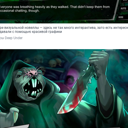
е визуальной новеллы — здесь не так много интерактива, зато есть интерес
едавали с помощью красивой графики
гры Deep Under