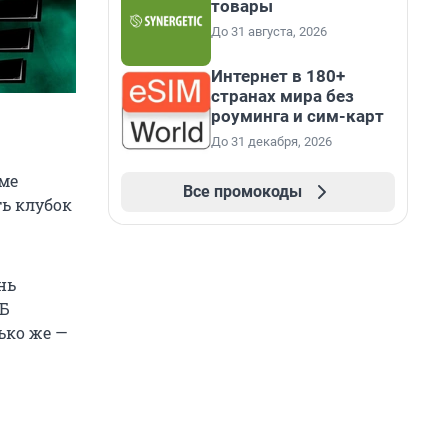
товары
До 31 августа, 2026
Интернет в 180+
странах мира без
роуминга и сим-карт
До 31 декабря, 2026
ме
Все промокоды
ть клубок
нь
ГБ
ько же —