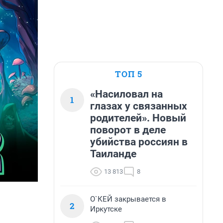
ТОП 5
«Насиловал на
1
глазах у связанных
родителей». Новый
поворот в деле
убийства россиян в
Таиланде
13 813
8
О`КЕЙ закрывается в
2
Иркутске