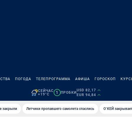
СТВА
ПОГОДА
ТЕЛЕПРОГРАММА
АФИША
ГОРОСКОП
КУРС
USD 82,17
СЕЙЧАС
1
ПРОБКИ
+19°C
EUR 94,84
е закрыли
Летчики пропавшего самолета спаслись
О`КЕЙ закрывает