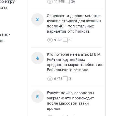
ую игру
11 748
26
я со
Освежают и делают моложе:
3
лучшие стрижки для женщин
после 40 — топ стильных
вариантов от стилиста
 (по-
аз
9 326
2
Кто потерял из-за атак БПЛА.
4
Рейтинг крупнейших
продавцов маркетплейсов из
Байкальского региона
6 478
3
Бушует пожар, аэропорты
5
закрыли: что происходит
после массовой атаки
дронов