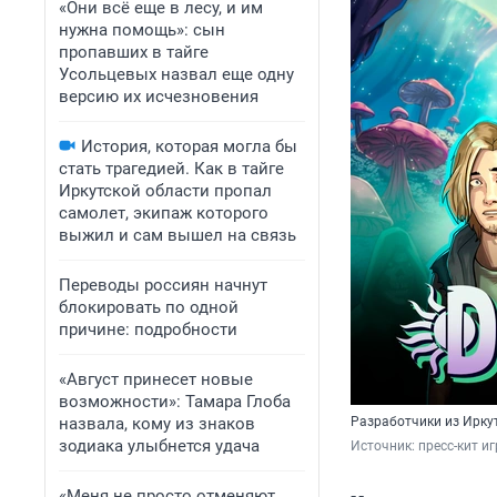
«Они всё еще в лесу, и им
нужна помощь»: сын
пропавших в тайге
Усольцевых назвал еще одну
версию их исчезновения
История, которая могла бы
стать трагедией. Как в тайге
Иркутской области пропал
самолет, экипаж которого
выжил и сам вышел на связь
Переводы россиян начнут
блокировать по одной
причине: подробности
«Август принесет новые
возможности»: Тамара Глоба
назвала, кому из знаков
Разработчики из Ирку
зодиака улыбнется удача
Источник: 
пресс-кит и
«Меня не просто отменяют,