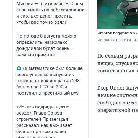
Миссия — найти работу. О чем
спрашивать на собеседовании
и сколько денег просить,
чтобы вас точно взяли
Игроков погрузят в ми
По погоде 8 августа можно
Источник: 
пресс-кит и
определить, насколько
дождливой будет осень —
важные приметы
По словам разр
пещер, спускаяс
«В математике был больше
таинственных с
всего уверен»: выпускник
рассказал, как исправил 298
баллов за ЕГЭ на 300 и
Deep Under запу
поступил в престижный вуз
низкие системн
свободного мест
«Искать подряды нужно
оперативной па
везде». Глава Союза
строителей Приангарья
рассказал, как выживает
бизнес при заморозке
областных строек