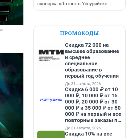
экопарка «Лотос» в Уссурийске
ная
ПРОМОКОДЫ
Скидка 72 000 на
высшее образование
и среднее
специальное
образование в
первый год обучения
До 31 августа, 2026
Скидка 6 000 ₽ от 10
000 ₽, 10 000 ₽ от 15
000 ₽, 20 000 ₽ от 30
000 ₽ и 35 000 ₽ от 50
000 ₽ на первый и все
повторные заказы по
промокоду НАБЕРИ
До 31 августа, 2026
Скидка 10% на все