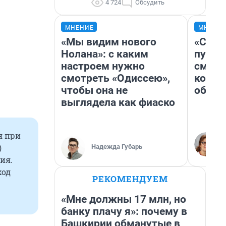
4 724
Обсудить
МНЕНИЕ
МНЕНИ
«Мы видим нового
«Спут
Нолана»: с каким
пургу»
настроем нужно
смерт
смотреть «Одиссею»,
котор
чтобы она не
обнар
выглядела как фиаско
я при
)
Надежда Губарь
ия.
ход
РЕКОМЕНДУЕМ
«Мне должны 17 млн, но
банку плачу я»: почему в
Башкирии обманутые в