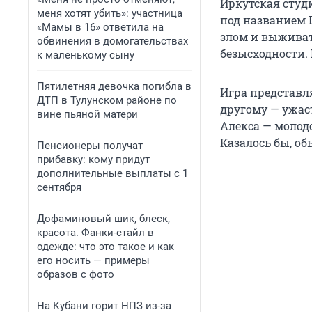
Иркутская студ
меня хотят убить»: участница
под названием D
«Мамы в 16» ответила на
злом и выживат
обвинения в домогательствах
безысходности. 
к маленькому сыну
Пятилетняя девочка погибла в
Игра представл
ДТП в Тулунском районе по
другому — ужаст
вине пьяной матери
Алекса — молодо
Казалось бы, об
Пенсионеры получат
прибавку: кому придут
дополнительные выплаты с 1
сентября
Дофаминовый шик, блеск,
красота. Фанки-стайл в
одежде: что это такое и как
его носить — примеры
образов с фото
На Кубани горит НПЗ из-за