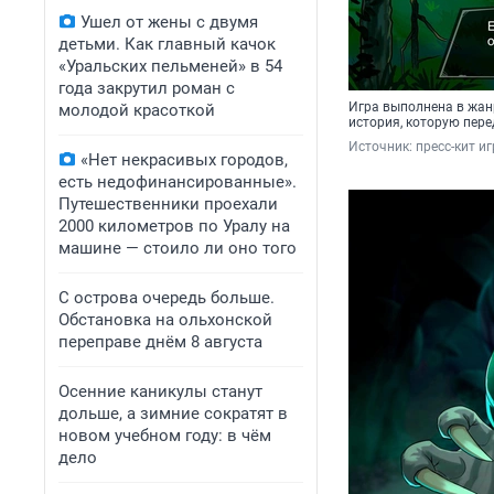
Ушел от жены с двумя
детьми. Как главный качок
«Уральских пельменей» в 54
года закрутил роман с
Игра выполнена в жанр
молодой красоткой
история, которую пер
Источник: 
пресс-кит и
«Нет некрасивых городов,
есть недофинансированные».
Путешественники проехали
2000 километров по Уралу на
машине — стоило ли оно того
С острова очередь больше.
Обстановка на ольхонской
переправе днём 8 августа
Осенние каникулы станут
дольше, а зимние сократят в
новом учебном году: в чём
дело