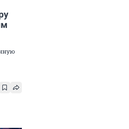
ру
им
енную