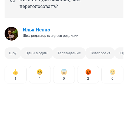
переголосовать?
Илья Ненко
Шеф-редактор evergreen-редакции
Шоу
Один в один!
Телевидение
Телепроект
Юрий
1
1
0
2
0