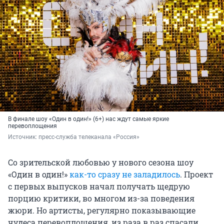
В финале шоу «Один в один!» (6+) нас ждут самые яркие
перевоплощения
Источник: 
пресс-служба телеканала «Россия»
Со зрительской любовью у нового сезона шоу
«Один в один!»
как-то сразу не заладилось
. Проект
с первых выпусков начал получать щедрую
порцию критики, во многом из-за поведения
жюри. Но артисты, регулярно показывающие
чудеса перевоплощения, из раза в раз спасали