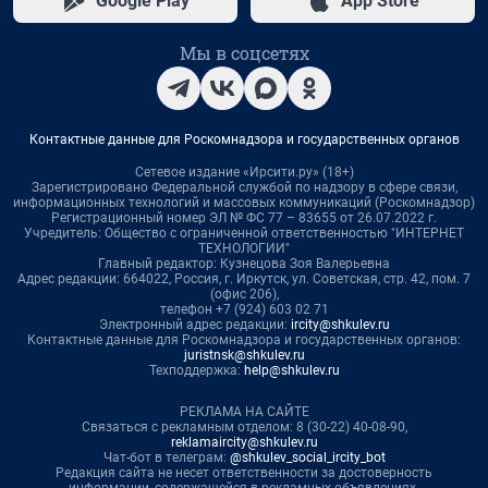
Google Play
App Store
Мы в соцсетях
Контактные данные для Роскомнадзора и государственных органов
Сетевое издание «Ирсити.ру» (18+)
Зарегистрировано Федеральной службой по надзору в сфере связи,
информационных технологий и массовых коммуникаций (Роскомнадзор)
Регистрационный номер ЭЛ № ФС 77 – 83655 от 26.07.2022 г.
Учредитель: Общество с ограниченной ответственностью "ИНТЕРНЕТ
ТЕХНОЛОГИИ"
Главный редактор: Кузнецова Зоя Валерьевна
Адрес редакции: 664022, Россия, г. Иркутск, ул. Советская, стр. 42, пом. 7
(офис 206),
телефон +7 (924) 603 02 71
Электронный адрес редакции:
ircity@shkulev.ru
Контактные данные для Роскомнадзора и государственных органов:
juristnsk@shkulev.ru
Техподдержка:
help@shkulev.ru
РЕКЛАМА НА САЙТЕ
Связаться с рекламным отделом: 8 (30-22) 40-08-90,
reklamaircity@shkulev.ru
Чат-бот в телеграм:
@shkulev_social_ircity_bot
Редакция сайта не несет ответственности за достоверность