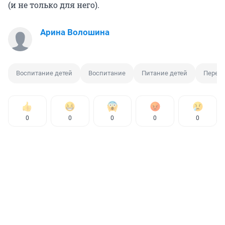
(и не только для него).
Арина Волошина
Воспитание детей
Воспитание
Питание детей
Переез
0
0
0
0
0