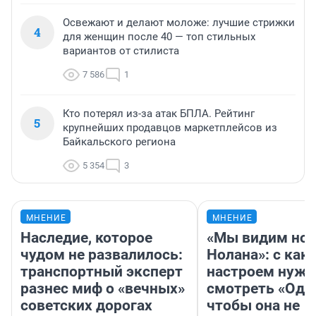
Освежают и делают моложе: лучшие стрижки
4
для женщин после 40 — топ стильных
вариантов от стилиста
7 586
1
Кто потерял из-за атак БПЛА. Рейтинг
5
крупнейших продавцов маркетплейсов из
Байкальского региона
5 354
3
МНЕНИЕ
МНЕНИЕ
Наследие, которое
«Мы видим нов
чудом не развалилось:
Нолана»: с как
транспортный эксперт
настроем нужн
разнес миф о «вечных»
смотреть «Оди
советских дорогах
чтобы она не