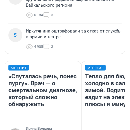
Байкальского региона
6 184
3
Иркутянина оштрафовали за отказ от службы
5
в армии и театре
4 905
3
МНЕНИЕ
МНЕНИЕ
«Спуталась речь, понес
Тепло для бюд
пургу». Врач — о
холодно в сало
смертельном диагнозе,
зимой. Водител
который сложно
ездит на элект
обнаружить
плюсы и мину
Ирина Волкова