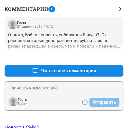
КОММЕНТАРИИ
1
Гость
21 апреля 2019, 14:12
От кого, Байкал спасать, собирается Валуев?  От 
россиян, которые двадцать лет вырубают лес по 
рекам впадающим в озеро, что и привело к падению 
уровня в Байкале?  Или от россиян, которые так и не 
+0
–0
удосужились построить, заводы по переработке 
мусора?  От кого спасать или в губернаторы метит, 
как Зверев? Так ради бога могут вдвоем, все одно 
Читать все комментарии
ничего не получается. Коль за двадцать лет, ничего 
не научились делать 
Гость
Отправить
Войти
Новости СМИ2