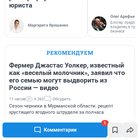
юриста
Олег Арефьев
Блогер, предпри
Маргарита Ярошенко
владелец в тра
бизнесе
РЕКОМЕНДУЕМ
Фермер Джастас Уолкер, известный
как «веселый молочник», заявил что
его семью могут выдворить из
России — видео
11 часов
6 263
Обсудить
Сезон черники в Мурманской области: рецепт
хрустящего ягодного штруделя за полчаса
1
Работает в клинике и играет в театре — что известно
Комментарии
о сестре Вани Дмитриенко, оскандалившейся на