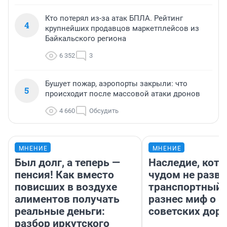
Кто потерял из-за атак БПЛА. Рейтинг
4
крупнейших продавцов маркетплейсов из
Байкальского региона
6 352
3
Бушует пожар, аэропорты закрыли: что
5
происходит после массовой атаки дронов
4 660
Обсудить
МНЕНИЕ
МНЕНИЕ
Был долг, а теперь —
Наследие, кото
пенсия! Как вместо
чудом не разва
повисших в воздухе
транспортный 
алиментов получать
разнес миф о 
реальные деньги:
советских доро
разбор иркутского