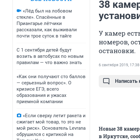
38 каме
«Лёд был на лобовом
установ
стекле». Спасённые в
Приангарье лётчики
рассказали, как выживали
У камер ес
почти трое суток в тайге
номеров, ос
остановки.
С 1 сентября детей будут
возить в автобусах по новым
правилам — что важно знать
6 сентября 2019, 17:38
«Как они получают сто баллов
Написать
— серьезный вопрос». О
кризисе ЕГЭ, всего
образования и ужасах
приемной компании
«Если сверху летит ракета и
сжигает мой товар, то это не
мой риск». Основатель Levrana
Новые 38 камер
обрушился с критикой на
в Иркутске, со