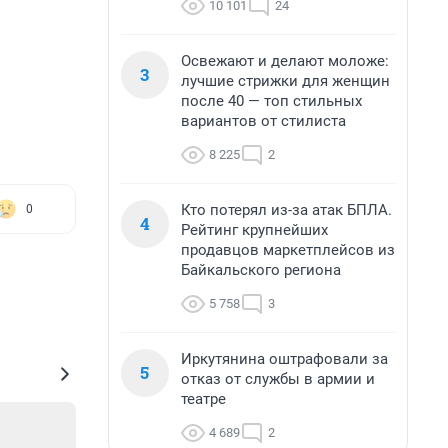
10 101
24
Освежают и делают моложе:
3
лучшие стрижки для женщин
после 40 — топ стильных
вариантов от стилиста
8 225
2
Кто потерял из-за атак БПЛА.
0
4
Рейтинг крупнейших
продавцов маркетплейсов из
Байкальского региона
5 758
3
Иркутянина оштрафовали за
5
отказ от службы в армии и
театре
4 689
2