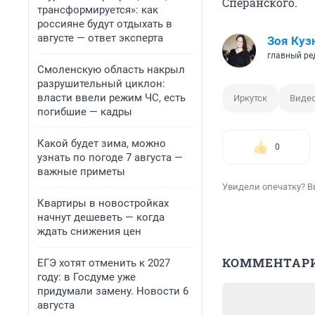
Сперанского.
трансформируется»: как
россияне будут отдыхать в
августе — ответ эксперта
Зоя Куз
главный ре
Смоленскую область накрыл
разрушительный циклон:
власти ввели режим ЧС, есть
Иркутск
Виде
погибшие — кадры
Какой будет зима, можно
0
узнать по погоде 7 августа —
важные приметы
Увидели опечатку? В
Квартиры в новостройках
начнут дешеветь — когда
ждать снижения цен
КОММЕНТАР
ЕГЭ хотят отменить к 2027
году: в Госдуме уже
придумали замену. Новости 6
августа