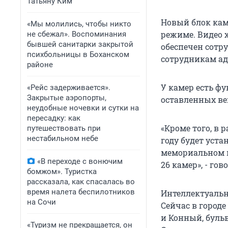
Татьяну Ким
Новый блок кам
«Мы молились, чтобы никто
режиме. Видео 
не сбежал». Воспоминания
бывшей санитарки закрытой
обеспечен сотр
психбольницы в Боханском
сотрудникам а
районе
У камер есть ф
«Рейс задерживается».
Закрытые аэропорты,
оставленных ве
неудобные ночевки и сутки на
пересадку: как
«Кроме того, в 
путешествовать при
нестабильном небе
году будет уст
мемориальном к
«В переходе с вонючим
26 камер», - го
бомжом». Туристка
рассказала, как спасалась во
время налета беспилотников
Интеллектуальн
на Сочи
Сейчас в городе
и Конный, буль
«Туризм не прекращается, он