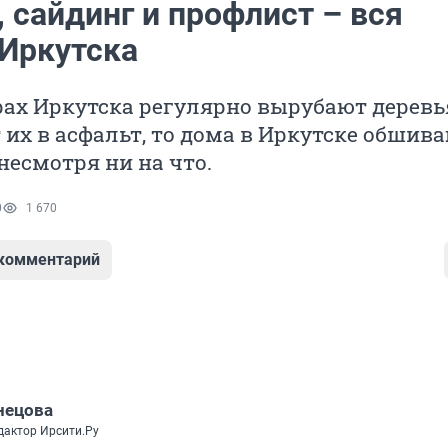
 сайдинг и профлист – вся
 Иркутска
рах Иркутска регулярно вырубают деревь
их в асфальт, то дома в Иркутске обшив
несмотря ни на что.
0
1 670
 комментарий
нецова
дактор Ирсити.Ру