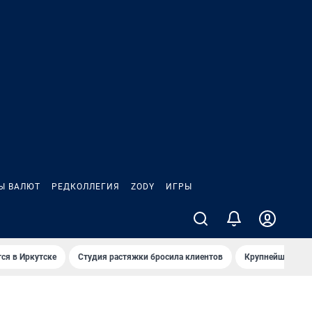
Ы ВАЛЮТ
РЕДКОЛЛЕГИЯ
ZODY
ИГРЫ
ся в Иркутске
Студия растяжки бросила клиентов
Крупнейшие про