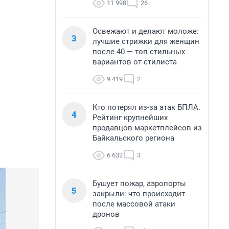
11 998
26
Освежают и делают моложе:
3
лучшие стрижки для женщин
после 40 — топ стильных
вариантов от стилиста
9 419
2
Кто потерял из-за атак БПЛА.
4
Рейтинг крупнейших
продавцов маркетплейсов из
Байкальского региона
6 632
3
Бушует пожар, аэропорты
5
закрыли: что происходит
после массовой атаки
дронов