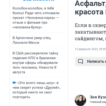
Асфальт,
Колобок-колобок, я тебя
красота
боюсь! Ради чего отложили
прокат «Человека-паука» —
отзыв о фильме про
Если в скве
«человека-булку»
закатывают 
сайдингом, 
В Аргентине умер отец
Лионеля Месси
15 февраля 2022, 09:0
В США рассекретили тайну
падения НЛО в Бразилии:
Написать
внутри сферы обнаружили
тело человека. Новости 8
августа
«Это всего лишь шоу»: в
чем секрет успеха «Друзей»,
который никто не смог
Зоя Куз
повторить
главный ре