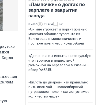
«Лампочки» о долгах по
зарплате и закрытии
завода
3 часа
19 404
52
«Он мне угрожает и портит жизнь»:
москвич обвинил турагента из
Волгограда в мошенничестве и
пропаже почти миллиона рублей
ркутске.
дания
«Девчонки, вы испытываете судьбу»:
 Карла
что творится в подпольной
рюмочной на Березовой в Рязани —
обзор YA62.RU
анные под
ше, чем
«Вплоть до диареи»: как правильно
пить иван-чай — новосибирский
нутрициолог подсчитал допустимое
количество чашек
ылую