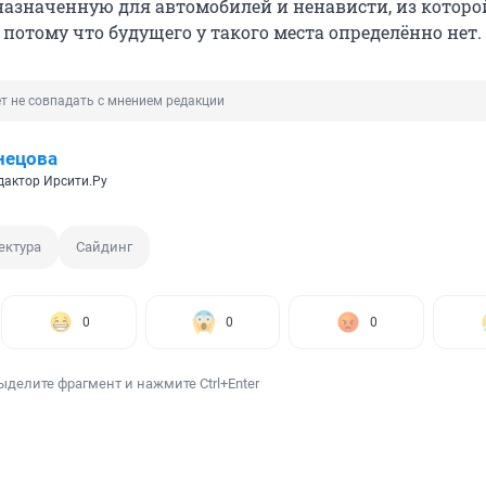
назначенную для автомобилей и ненависти, из котор
 потому что будущего у такого места определённо нет.
т не совпадать с мнением редакции
нецова
дактор Ирсити.Ру
ектура
Сайдинг
0
0
0
ыделите фрагмент и нажмите Ctrl+Enter