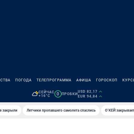
СТВА
ПОГОДА
ТЕЛЕПРОГРАММА
АФИША
ГОРОСКОП
КУРС
USD 82,17
СЕЙЧАС
0
ПРОБКИ
+16°C
EUR 94,84
е закрыли
Летчики пропавшего самолета спаслись
О`КЕЙ закрывает