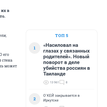
 их в
то.
ТОП 5
ли,
«Насиловал на
1
глазах у связанных
О его
родителей». Новый
 стена
поворот в деле
нь может
убийства россиян в
Таиланде
13 961
8
О`КЕЙ закрывается в
2
Иркутске