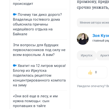
промзону, пред
происходит
срочно уезжать,
Почему так дико дорого?
Владелица гостевого дома
Мнение автора може
объяснила причины
недешёвого отдыха на
Байкале
Зоя Куз
главный ре
Эти вопросы для будущих
первоклассников под силу не
всем взрослым. А вам?
Иркутск
Архит
Хватит на 12 литров морса!
Блогер из Иркутска
0
поделилась рецептом
концентрированного компота
на зиму
Увидели опечатку? В
«Они всё еще в лесу, и им
нужна помощь»: сын
пропавших в тайге