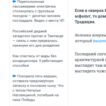
Переполненная
пассажирами электричка
Если в скверах
столкнулась с грузовым
асфальт, то до
поездом — десятки человек
пострадали. Видео с места ЧП
Традиция.
Российский диджей
Колонка впервы
загадочно пропал в Таиланде
который
выше
— связь с ним прервалась
накануне его дня рождения
Последний случ
Как спастись от жары без
архитектурной 
кондиционера: 5 работающих
выглядит там н
способов
выглядеть чужо
Покорила пять вершин,
оставила предсмертную
записку и послание сыну. Что
с телом Натальи
Наговициной, погибшей на
пике Победы