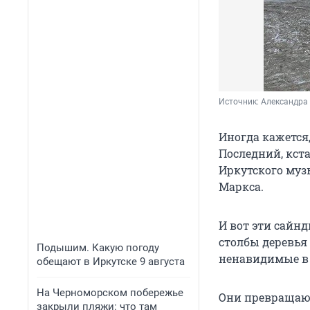
Источник: 
Александра
Иногда кажется,
Последний, кст
Иркутского муз
Маркса.
И вот эти сайн
столбы деревья
Подышим. Какую погоду
ненавидимые в 
обещают в Иркутске 9 августа
На Черноморском побережье
Они превращают
закрыли пляжи: что там