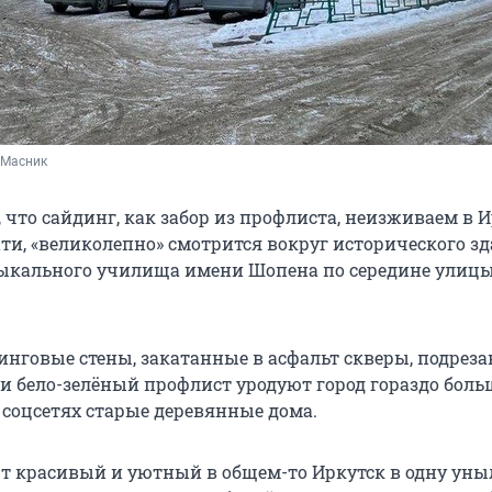
 Масник
 что сайдинг, как забор из профлиста, неизживаем в И
ати, «великолепно» смотрится вокруг исторического з
ыкального училища имени Шопена по середине улицы
динговые стены, закатанные в асфальт скверы, подрез
 и бело-зелёный профлист уродуют город гораздо боль
соцсетях старые деревянные дома.
 красивый и уютный в общем-то Иркутск в одну ун