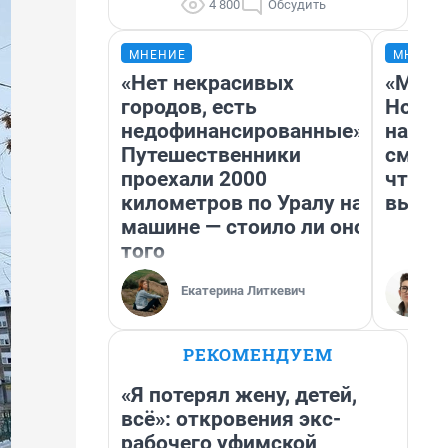
4 800
Обсудить
МНЕНИЕ
МНЕНИ
«Нет некрасивых
«Мы в
городов, есть
Нолан
недофинансированные».
настр
Путешественники
смотр
проехали 2000
чтобы
километров по Уралу на
выгля
машине — стоило ли оно
того
Екатерина Литкевич
РЕКОМЕНДУЕМ
«Я потерял жену, детей,
всё»: откровения экс-
рабочего уфимской