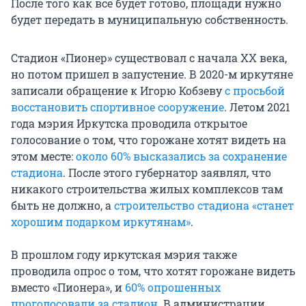
После того как всё будет готово, площади нужно
будет передать в муниципальную собственность.
Стадион «Пионер» существовал с начала XX века,
но потом пришел в запустение. В 2020-м иркутяне
записали обращение к Игорю Кобзеву
с просьбой
восстановить спортивное сооружение
. Летом 2021
года мэрия Иркутска проводила открытое
голосование о том, что горожане хотят видеть на
этом месте:
около 60% высказались за сохранение
стадиона
. После этого губернатор заявлял, что
никакого строительства жилых комплексов там
быть не должно, а
строительство стадиона «станет
хорошим подарком иркутянам»
.
В прошлом году иркутская мэрия также
проводила опрос о том, что хотят горожане видеть
вместо «Пионера», и
60% опрошенных
проголосовали за стадион
. В администрации