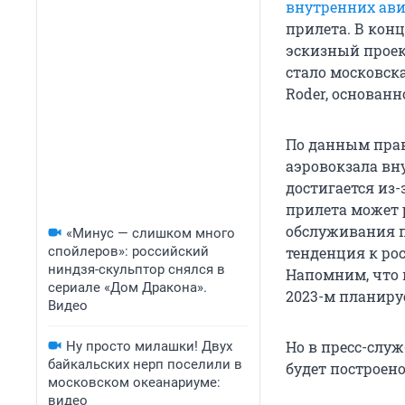
внутренних ав
прилета. В кон
эскизный проек
стало московск
Roder, основанн
По данным прав
аэровокзала вн
достигается из
прилета может 
обслуживания п
«Минус — слишком много
спойлеров»: российский
тенденция к ро
ниндзя-скульптор снялся в
Напомним, что 
сериале «Дом Дракона».
2023-м планиру
Видео
Но в пресс-служ
Ну просто милашки! Двух
байкальских нерп поселили в
будет построено
московском океанариуме:
видео