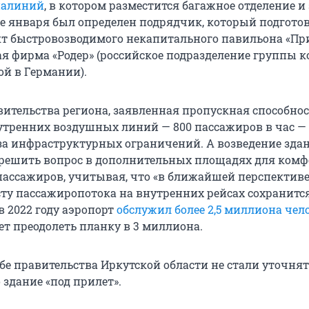
иалиний
, в котором разместится багажное отделение и
це января был определен подрядчик, который подгото
т быстровозводимого некапитального павильона «При
ая фирма «Родер» (российское подразделение группы 
ой в Германии).
ительства региона, заявленная пропускная способнос
утренних воздушных линий — 800 пассажиров в час —
-за инфраструктурных ограничений. А возведение зда
решить вопрос в дополнительных площадях для комф
ассажиров, учитывая, что «в ближайшей перспектив
сту пассажиропотока на внутренних рейсах сохранится
в 2022 году аэропорт
обслужил более 2,5 миллиона чел
ет преодолеть планку в 3 миллиона.
бе правительства Иркутской области не стали уточнят
 здание «под прилет».