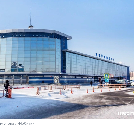
имонова / «ИрСити»