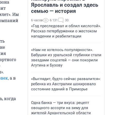
 зона
Ярославль и создал здесь
вит
семью — история
лет». Им
компаний
6 часов
6 131
30
«Год преследовал и облил кислотой».
Рассказ петербурженки о жестоком
нападении и реабилитации
ть
 не
«Нам не хотелось популярности».
ния
Бабушки из уральской глубинки стали
ортного
звездами соцсетей — они покорили
Агутина и Бузову
е
».
овек
, а в
«Выглядит, будто сейчас развалится»:
ребенка из Австралии шокировало
состояние зданий в Приморье
ь, когда
Одна банка — три вкуса: рецепт
овощного ассорти на зиму для
жителей Архангельской области