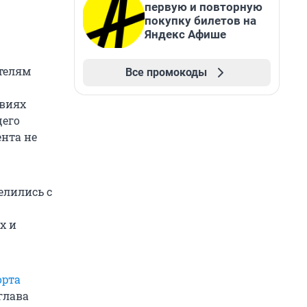
первую и повторную
покупку билетов на
Яндекс Афише
ателям
Все промокоды
овиях
щего
ента не
елились с
х и
орта
глава