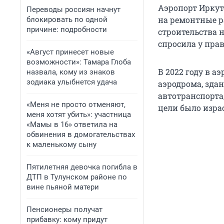
Аэропорт Иркутс
Переводы россиян начнут
на ремонтные р
блокировать по одной
причине: подробности
строительства н
спросила у пра
«Август принесет новые
возможности»: Тамара Глоба
В 2022 году в 
назвала, кому из знаков
зодиака улыбнется удача
аэродрома, зда
автотранспорта
«Меня не просто отменяют,
цели было изра
меня хотят убить»: участница
«Мамы в 16» ответила на
обвинения в домогательствах
к маленькому сыну
Пятилетняя девочка погибла в
ДТП в Тулунском районе по
вине пьяной матери
Пенсионеры получат
прибавку: кому придут