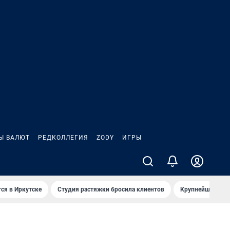
Ы ВАЛЮТ
РЕДКОЛЛЕГИЯ
ZODY
ИГРЫ
ся в Иркутске
Студия растяжки бросила клиентов
Крупнейшие про