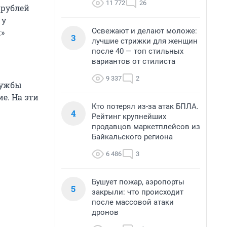
11 772
26
 рублей
 у
Освежают и делают моложе:
и»
3
лучшие стрижки для женщин
после 40 — топ стильных
вариантов от стилиста
9 337
2
лужбы
е. На эти
Кто потерял из-за атак БПЛА.
4
Рейтинг крупнейших
продавцов маркетплейсов из
Байкальского региона
6 486
3
Бушует пожар, аэропорты
5
закрыли: что происходит
после массовой атаки
дронов