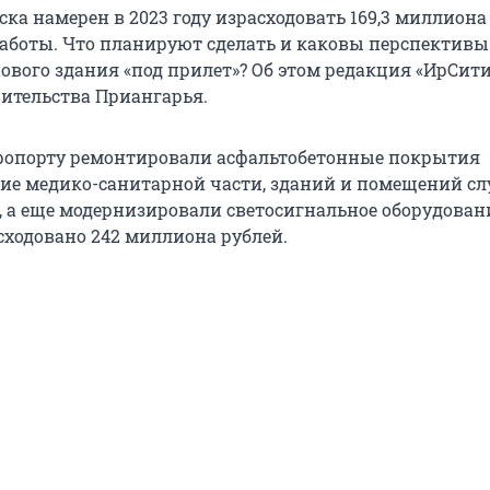
ка намерен в 2023 году израсходовать 169,3 миллиона
аботы. Что планируют сделать и каковы перспективы
ового здания «под прилет»? Об этом редакция «ИрСит
вительства Приангарья.
аэропорту ремонтировали асфальтобетонные покрытия
ние медико-санитарной части, зданий и помещений с
, а еще модернизировали светосигнальное оборудовани
сходовано 242 миллиона рублей.