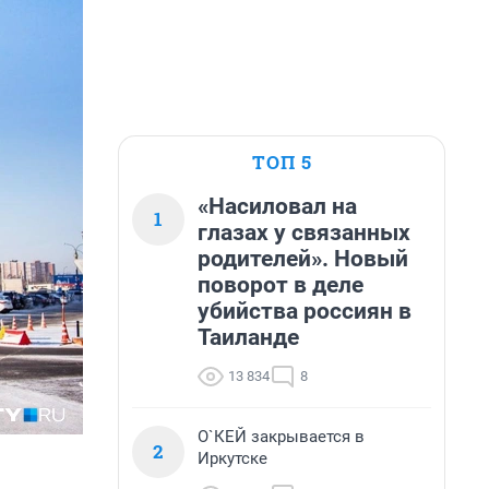
ТОП 5
«Насиловал на
1
глазах у связанных
родителей». Новый
поворот в деле
убийства россиян в
Таиланде
13 834
8
О`КЕЙ закрывается в
2
Иркутске