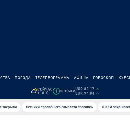
СТВА
ПОГОДА
ТЕЛЕПРОГРАММА
АФИША
ГОРОСКОП
КУРС
USD 82,17
СЕЙЧАС
1
ПРОБКИ
+18°C
EUR 94,84
е закрыли
Летчики пропавшего самолета спаслись
О`КЕЙ закрывает