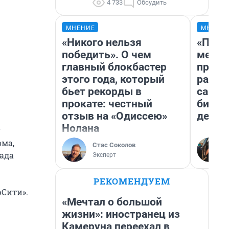
4 733
Обсудить
МНЕНИЕ
МНЕНИ
«Никого нельзя
«Поку
победить». О чем
мешке
главный блокбастер
предп
этого года, который
расска
бьет рекорды в
самом
прокате: честный
бизне
отзыв на «Одиссею»
дешев
Нолана
ма,
Стас Соколов
ада
Эксперт
РЕКОМЕНДУЕМ
рСити».
«Мечтал о большой
жизни»: иностранец из
Камеруна переехал в