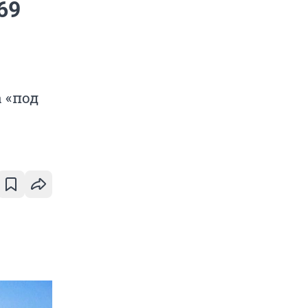
69
 «под