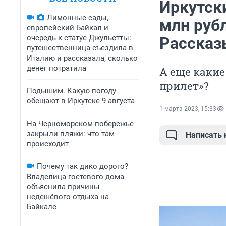
Иркутски
Лимонные сады,
млн рубл
европейский Байкал и
очередь к статуе Джульетты:
Рассказ
путешественница съездила в
Италию и рассказала, сколько
денег потратила
А еще какие
прилет»?
Подышим. Какую погоду
обещают в Иркутске 9 августа
1 марта 2023, 15:33
На Черноморском побережье
закрыли пляжи: что там
Написать
происходит
Почему так дико дорого?
Владелица гостевого дома
объяснила причины
недешёвого отдыха на
Байкале