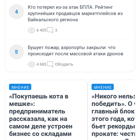
Кто потерял из-за атак БПЛА. Рейтинг
4
крупнейших продавцов маркетплейсов из
Байкальского региона
6 405
3
Бушует пожар, аэропорты закрыли: что
5
происходит после массовой атаки дронов
4 683
Обсудить
МНЕНИЕ
МНЕНИЕ
«Покупаешь кота в
«Никого нельз
мешке»:
победить». О ч
предприниматель
главный блокб
рассказала, как на
этого года, ко
самом деле устроен
бьет рекорды 
бизнес со складами
прокате: честн