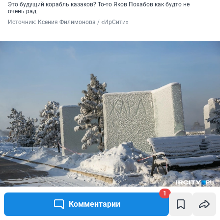
Это будущий корабль казаков? То-то Яков Похабов как будто не
очень рад
Источник: 
Ксения Филимонова / «ИрСити»
1
А горожане уже призывают тепло
Комментарии
Источник: 
Ксения Филимонова / «ИрСити»