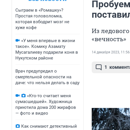
Пробуем
Сыграем в «Ромашку»?
постави
Простая головоломка,
которая взбодрит мозг не
хуже кофе
Из ледового
«вечность»
«У меня впервые в жизни
такое». Комику Азамату
Мусагалиеву подарили коня в
14 декабря 2023, 11:56
Нукутском районе
1
коммент
Врач предупредил о
смертельной опасности на
даче: что нельзя делать в саду
«Кто-то считает меня
сумасшедшей». Художница
приютила дома 200 жирафов
— фото и видео
Как снимают детективный