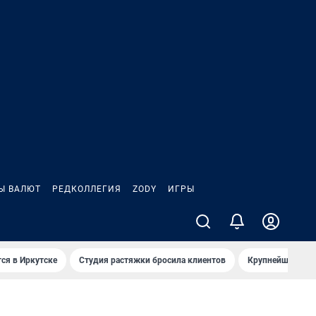
Ы ВАЛЮТ
РЕДКОЛЛЕГИЯ
ZODY
ИГРЫ
ся в Иркутске
Студия растяжки бросила клиентов
Крупнейшие про