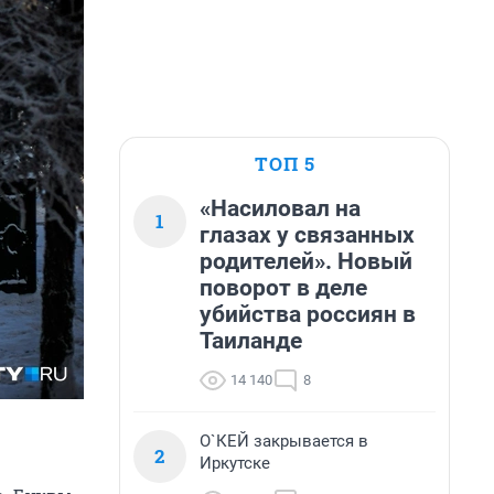
ТОП 5
«Насиловал на
1
глазах у связанных
родителей». Новый
поворот в деле
убийства россиян в
Таиланде
14 140
8
О`КЕЙ закрывается в
2
Иркутске