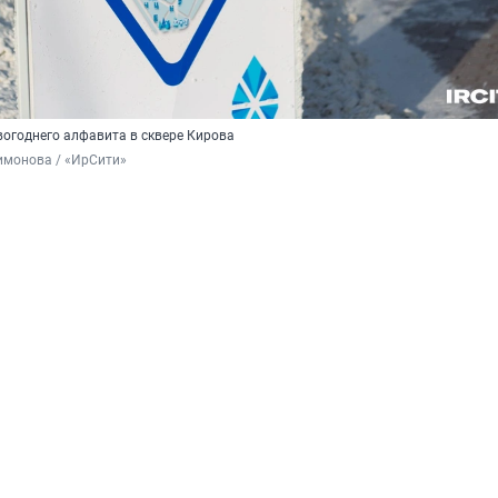
огоднего алфавита в сквере Кирова
имонова / «ИрСити»