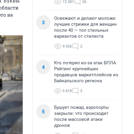
а. Буквы
12 281
26
области
то не
Освежают и делают моложе:
3
лучшие стрижки для женщин
после 40 — топ стильных
вариантов от стилиста
9 526
2
Кто потерял из-за атак БПЛА.
4
Рейтинг крупнейших
продавцов маркетплейсов из
Байкальского региона
6 818
3
Бушует пожар, аэропорты
5
закрыли: что происходит
после массовой атаки
дронов