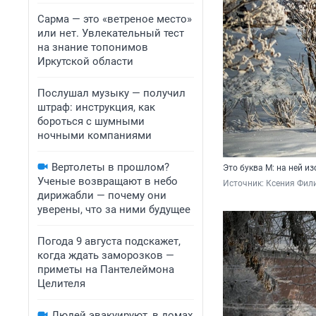
Сарма — это «ветреное место»
или нет. Увлекательный тест
на знание топонимов
Иркутской области
Послушал музыку — получил
штраф: инструкция, как
бороться с шумными
ночными компаниями
Вертолеты в прошлом?
Это буква М: на ней и
Ученые возвращают в небо
Источник: 
Ксения Фил
дирижабли — почему они
уверены, что за ними будущее
Погода 9 августа подскажет,
когда ждать заморозков —
приметы на Пантелеймона
Целителя
Людей эвакуируют, в домах