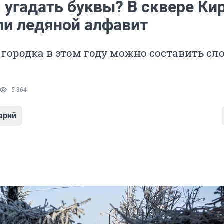
 угадать буквы? В сквере Ки
ли ледяной алфавит
 городка в этом году можно составить сл
5 364
арий