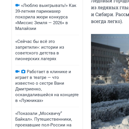
Ледовый городок
«Люблю выигрывать!» Как
из ледяных глы
39-летняя парикмахер
и Сибири. Рассм
покорила жюри конкурса
всегда легко).
«Миссис Земля — 2026» в
Малайзии
«Сейчас бы всё это
запретили»: истории из
советского детства в
пионерских лагерях
Работает в клинике и
играет в театре — что
известно о сестре Вани
Дмитриенко,
оскандалившейся на концерте
в «Лужниках»
«Показали „Москвичу“
Байкал». Путешественники,
проехавшие пол-России на