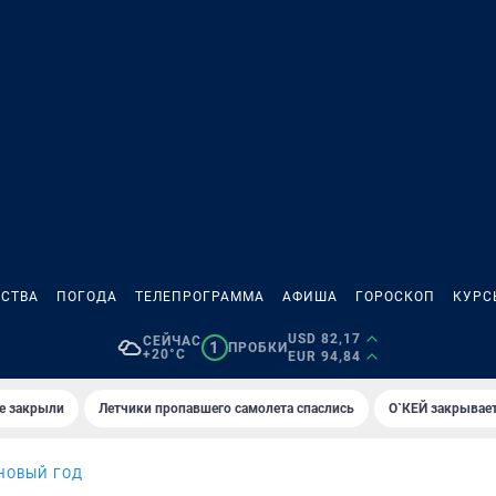
СТВА
ПОГОДА
ТЕЛЕПРОГРАММА
АФИША
ГОРОСКОП
КУРС
USD 82,17
СЕЙЧАС
1
ПРОБКИ
+20°C
EUR 94,84
е закрыли
Летчики пропавшего самолета спаслись
О`КЕЙ закрывает
НОВЫЙ ГОД