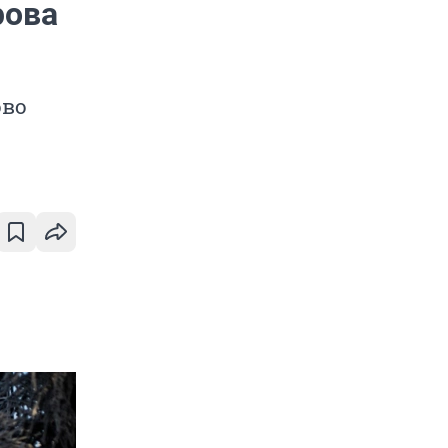
рова
ово