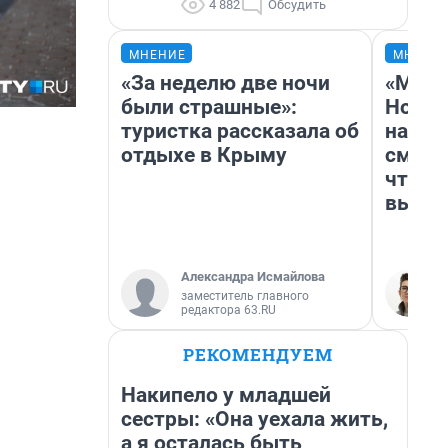
4 882
Обсудить
МНЕНИЕ
МНЕНИ
«За неделю две ночи
«Мы в
были страшные»:
Нолан
туристка рассказала об
настр
отдыхе в Крыму
смотр
чтобы
выгля
Александра Исмайлова
заместитель главного
редактора 63.RU
РЕКОМЕНДУЕМ
Накипело у младшей
сестры: «Она уехала жить,
а я осталась быть