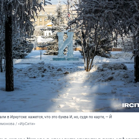
и в Иркутске: кажется, что это буква И, но, судя по карте, — Й
имонова / «ИрСити»