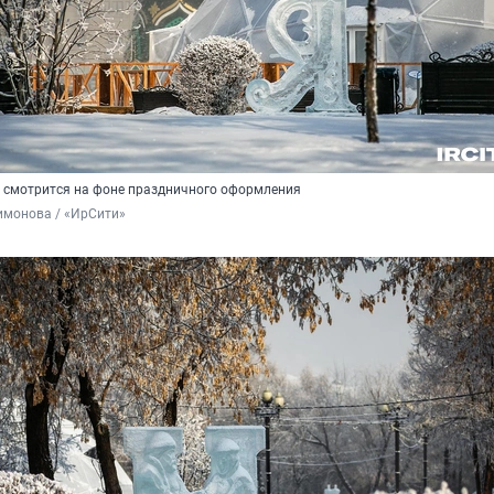
о смотрится на фоне праздничного оформления
имонова / «ИрСити»