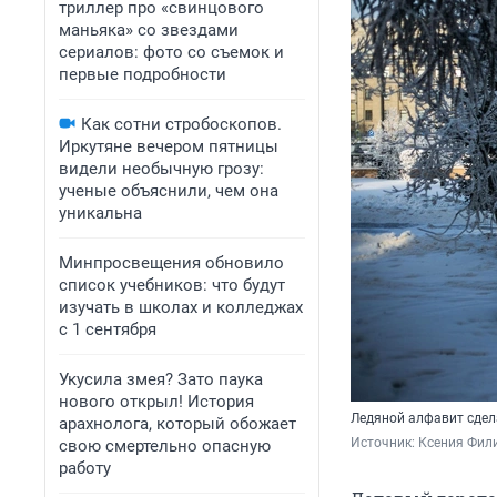
триллер про «свинцового
маньяка» со звездами
сериалов: фото со съемок и
первые подробности
Как сотни стробоскопов.
Иркутяне вечером пятницы
видели необычную грозу:
ученые объяснили, чем она
уникальна
Минпросвещения обновило
список учебников: что будут
изучать в школах и колледжах
с 1 сентября
Укусила змея? Зато паука
нового открыл! История
Ледяной алфавит сделал
арахнолога, который обожает
Источник: 
Ксения Фил
свою смертельно опасную
работу