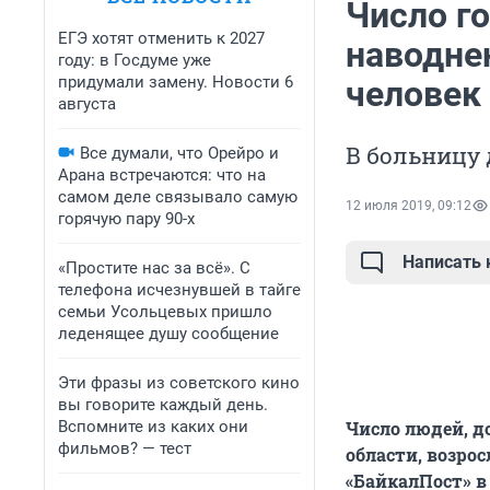
Число г
ЕГЭ хотят отменить к 2027
наводне
году: в Госдуме уже
придумали замену. Новости 6
человек
августа
В больницу 
Все думали, что Орейро и
Арана встречаются: что на
самом деле связывало самую
12 июля 2019, 09:12
горячую пару 90-х
Написать
«Простите нас за всё». С
телефона исчезнувшей в тайге
семьи Усольцевых пришло
леденящее душу сообщение
Эти фразы из советского кино
вы говорите каждый день.
Вспомните из каких они
Число людей, д
фильмов? — тест
области, возрос
«БайкалПост» в