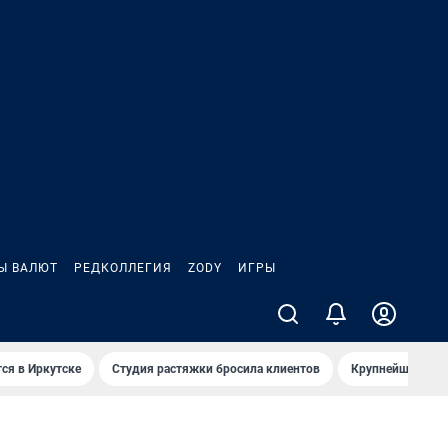
Ы ВАЛЮТ
РЕДКОЛЛЕГИЯ
ZODY
ИГРЫ
ся в Иркутске
Студия растяжки бросила клиентов
Крупнейшие про