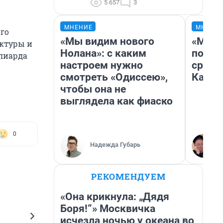
5 657
3
МНЕНИЕ
МНЕНИ
го
«Мы видим нового
«Маши
уктуры и
Нолана»: с каким
полет
ллиарда
настроем нужно
сравн
смотреть «Одиссею»,
Казах
чтобы она не
выглядела как фиаско
0
Надежда Губарь
РЕКОМЕНДУЕМ
«Она крикнула: „Дядя
Боря!“» Москвичка
исчезла ночью у океана во