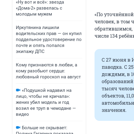
«Ну вот и всё»: звезда
«Дома-2» развелась с
«По уточнённой
молодым мужем
человек, в том 
Иркутянина лишили
обратившимся, в
водительских прав — он купил
числе 134 ребён
поддельное удостоверение по
почте и опять попался
экипажу ДПС
С 27 июня в 
Кому признаются в любви, а
паводка. С 2
кому разобьют сердце:
дождями, в 
любовный гороскоп на август
образований
тысяч челове
«Подушкой надавил на
объектов, 11
лицо, чтобы не кричала»:
жених убил модель и год
автомобильн
возил ее труп в чемодане —
значения.
видео
Больше не скрывает:
Полина Гагарина показала