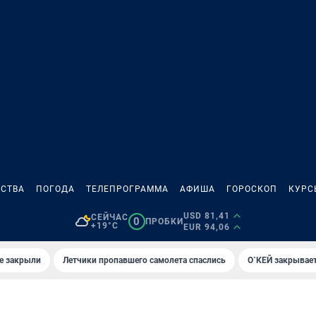
СТВА
ПОГОДА
ТЕЛЕПРОГРАММА
АФИША
ГОРОСКОП
КУРС
USD 81,41
СЕЙЧАС
0
ПРОБКИ
+19°C
EUR 94,06
е закрыли
Летчики пропавшего самолета спаслись
О`КЕЙ закрывает