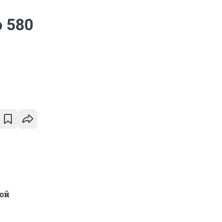
о 580
кой