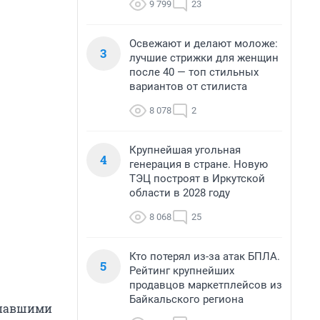
9 799
23
Освежают и делают моложе:
3
лучшие стрижки для женщин
после 40 — топ стильных
вариантов от стилиста
8 078
2
Крупнейшая угольная
4
генерация в стране. Новую
ТЭЦ построят в Иркутской
области в 2028 году
8 068
25
Кто потерял из-за атак БПЛА.
5
Рейтинг крупнейших
продавцов маркетплейсов из
Байкальского региона
опавшими