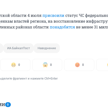
тской области 4 июля
присвоили
статус ЧС федерально
ценкам властей региона, на восстановление инфрастр
ленных районах области
понадобится
не менее 31 ми
ИА БайкалПост
Наводнение
0
0
0
ыделите фрагмент и нажмите Ctrl+Enter
ИИ
0