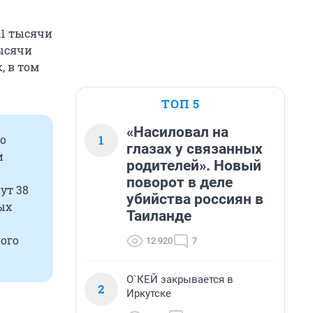
,1 тысячи
тысячи
, в том
ТОП 5
«Насиловал на
1
го
глазах у связанных
и
родителей». Новый
поворот в деле
ут 38
убийства россиян в
ых
Таиланде
ого
12 920
7
О`КЕЙ закрывается в
2
Иркутске