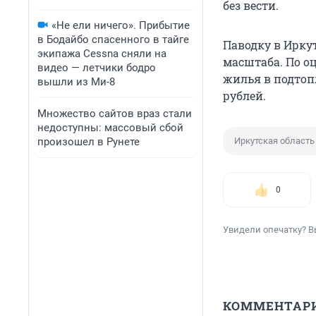
без вести.
«Не ели ничего». Прибытие
в Бодайбо спасенного в тайге
Паводку в Ирку
экипажа Cessna сняли на
масштаба. По о
видео — летчики бодро
жилья в подтоп
вышли из Ми-8
рублей.
Множество сайтов враз стали
недоступны: массовый сбой
произошел в Рунете
Иркутская область
0
Увидели опечатку? В
КОММЕНТАР