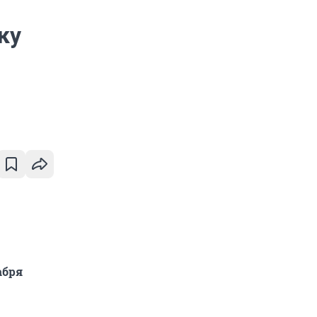
ку
абря