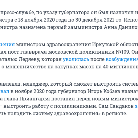
пресс-службе, по указу губернатора он был назначен 
тра с 18 ноября 2020 года по 30 декабря 2021-го. Ис
нистра назначена первый замминистра Анна Данило
чения
министром здравоохранения Иркутской област
ал пост главврача московской поликлиники №109. О
Наталью Ледяеву, которая
уволилась
после
возбуждени
а о мошенничестве на закупках масок на 40 миллионов
авленец, менеджер, который сможет выстроить систему
вал
в ноябре 2020 года губернатор Игорь Кобзев назна
да глава Приангарья поставил перед новым министром
— выстроить работу с поликлиниками. Сам Сандаков
з
чь наладить систему здравоохранения» в регионе.