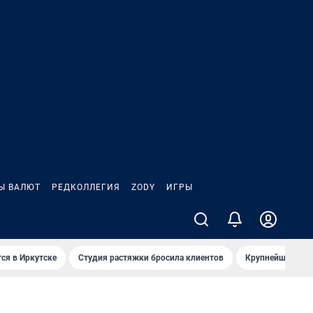
Ы ВАЛЮТ
РЕДКОЛЛЕГИЯ
ZODY
ИГРЫ
ся в Иркутске
Студия растяжки бросила клиентов
Крупнейшие про