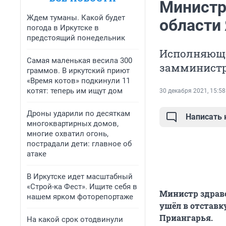
Министр
Ждем туманы. Какой будет
области 
погода в Иркутске в
предстоящий понедельник
Исполняюще
Самая маленькая весила 300
замминистр
граммов. В иркутский приют
«Время котов» подкинули 11
котят: теперь им ищут дом
30 декабря 2021, 15:58
Дроны ударили по десяткам
Написать
многоквартирных домов,
многие охватил огонь,
пострадали дети: главное об
атаке
В Иркутске идет масштабный
«Строй-ка Фест». Ищите себя в
Министр здраво
нашем ярком фоторепортаже
ушёл в отставк
Приангарья.
На какой срок отодвинули