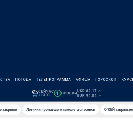
СТВА
ПОГОДА
ТЕЛЕПРОГРАММА
АФИША
ГОРОСКОП
КУРС
USD 82,17
СЕЙЧАС
1
ПРОБКИ
+13°C
EUR 94,84
е закрыли
Летчики пропавшего самолета спаслись
О`КЕЙ закрывает