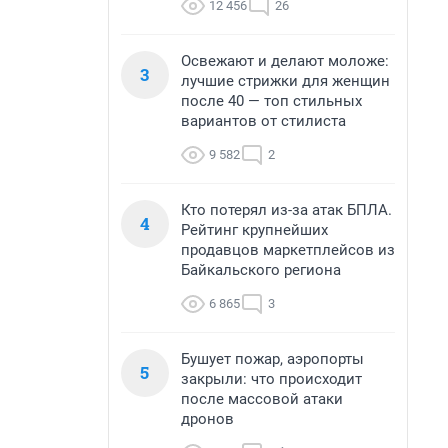
12 456
26
Освежают и делают моложе:
3
лучшие стрижки для женщин
после 40 — топ стильных
вариантов от стилиста
9 582
2
Кто потерял из-за атак БПЛА.
4
Рейтинг крупнейших
продавцов маркетплейсов из
Байкальского региона
6 865
3
Бушует пожар, аэропорты
5
закрыли: что происходит
после массовой атаки
дронов