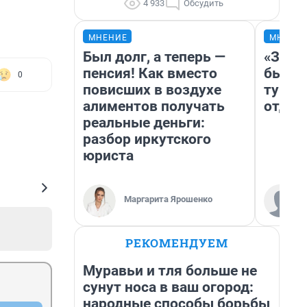
4 933
Обсудить
МНЕНИЕ
МНЕНИ
Был долг, а теперь —
«За н
пенсия! Как вместо
были 
0
повисших в воздухе
турис
алиментов получать
отдых
реальные деньги:
разбор иркутского
юриста
Маргарита Ярошенко
РЕКОМЕНДУЕМ
Муравьи и тля больше не
сунут носа в ваш огород:
народные способы борьбы