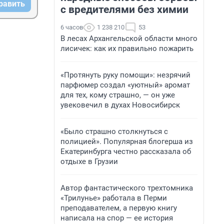
равить
с вредителями без химии
6 часов
1 238 210
53
В лесах Архангельской области много
лисичек: как их правильно пожарить
«Протянуть руку помощи»: незрячий
парфюмер создал «уютный» аромат
для тех, кому страшно, — он уже
увековечил в духах Новосибирск
«Было страшно столкнуться с
полицией». Популярная блогерша из
Екатеринбурга честно рассказала об
отдыхе в Грузии
Автор фантастического трехтомника
«Трилунье» работала в Перми
преподавателем, а первую книгу
написала на спор — ее история