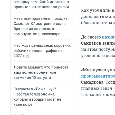
реформу семейной ипотеки: в
правительстве назвали риски
Как уточнили в 
должность минис
Незапланированная посадка.
обязанности ми
Самолет S7 экстренно сел в
Братске из-за плохого
самочувствия пассажира
До своего
назна
Сандаков заним
Нас ждут целых семь коротких
на этом посту 
рабочих недель: график на
уголовного дел
2027 год
Ловите момент: что принесет
«Мне нужен упр
вам полное солнечное
прокомментиро
затмение 12 августа
Санадкова. Тог
главных задач 
Сыграем в «Ромашку»?
что хочет «помо
Простая головоломка,
которая взбодрит мозг не
хуже кофе