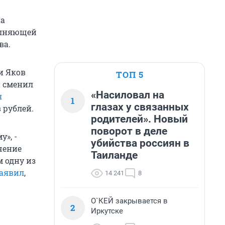
на
полняющей
ва.
и Яков
ТОП 5
н сменил
«Насиловал на
я
1
глазах у связанных
 рублей.
родителей». Новый
поворот в деле
», -
убийства россиян в
чение
Таиланде
 одну из
аявил
,
14 241
8
О`КЕЙ закрывается в
2
Иркутске