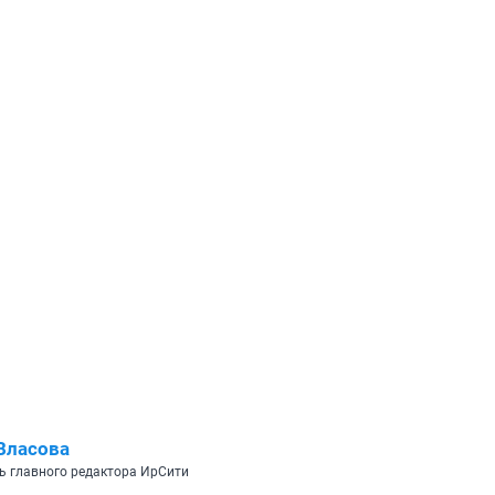
Власова
ь главного редактора ИрСити