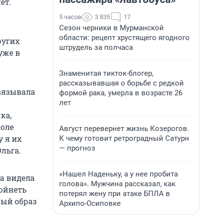
ет.
5 часов
3 835
17
Сезон черники в Мурманской
области: рецепт хрустящего ягодного
ругих
штрудель за полчаса
уже в
Знаменитая тикток-блогер,
рассказывавшая о борьбе с редкой
связывала
формой рака, умерла в возрасте 26
лет
ка,
коле
Август перевернет жизнь Козерогов.
 я их
К чему готовит ретроградный Сатурн
— прогноз
льга.
«Нашел Наденьку, а у нее пробита
а видела
голова». Мужчина рассказал, как
ройнеть
потерял жену при атаке БПЛА в
ный образ
Архипо-Осиповке