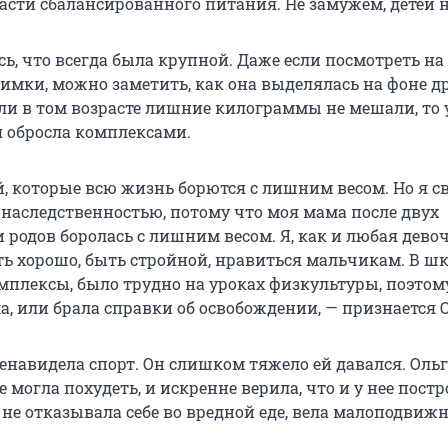
асти сбалансированного питания. Не замужем, детей н
ь, что всегда была крупной. Даже если посмотреть на
нимки, можно заметить, как она выделялась на фоне д
ли в том возрасте лишние килограммы не мешали, то 
 обросла комплексами.
ей, которые всю жизнь борются с лишним весом. Но я 
, наследственностью, потому что моя мама после двух
 родов боролась с лишним весом. Я, как и любая девоч
ть хорошо, быть стройной, нравиться мальчикам. В ш
плексы, было трудно на уроках физкультуры, поэтому
, или брала справки об освобождении, — признается О
енавидела спорт. Он слишком тяжело ей давался. Ольг
е могла похудеть, и искренне верила, что и у нее пост
 не отказывала себе во вредной еде, вела малоподвиж