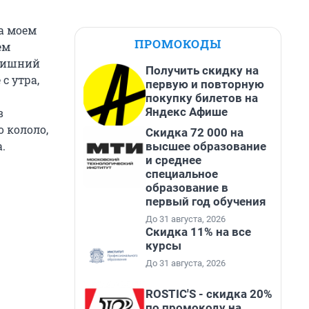
на моем
ПРОМОКОДЫ
ем
 лишний
Получить скидку на
с утра,
первую и повторную
покупку билетов на
Яндекс Афише
в
 кололо,
Скидка 72 000 на
.
высшее образование
и среднее
специальное
образование в
первый год обучения
До 31 августа, 2026
Скидка 11% на все
курсы
До 31 августа, 2026
ROSTIC'S - скидка 20%
по промокоду на