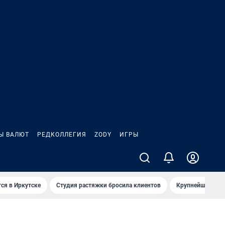
Ы ВАЛЮТ
РЕДКОЛЛЕГИЯ
ZODY
ИГРЫ
ся в Иркутске
Студия растяжки бросила клиентов
Крупнейшие про