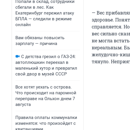
Попали в склад, сотрудники
сбегали в лес. Как
— Вес прибавлял
Екатеринбург пережил атаку
БПЛА — следили в режиме
здоровье. Понят
онлайн
справляется. Но
вес сильно сказ
Вам обязаны повысить
не могла встать
зарплату — причина
нереальным. Бы
желудочно-кишеч
С детства грезил о ГАЗ-24:
тянуло. Неприят
автоплюшкин переехал в
маленький хутор и превратил
свой двор в музей СССР
Все хотят уехать с острова.
Что происходит на паромной
переправе на Ольхон днем 7
августа
Правила оплаты коммуналки
изменятся: что произойдет с
квитанциями