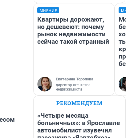
МНЕНИЕ
МНЕНИ
Квартиры дорожают,
Мой б
но дешевеют: почему
береж
рынок недвижимости
хотел
сейчас такой странный
тысяч
креди
приех
безоп
Екатерина Торопова
директор агентства
недвижимости
РЕКОМЕНДУЕМ
«Четыре месяца
весом
больничных»: в Ярославле
автомобилист изувечил
пассажира «Яавтобуса»