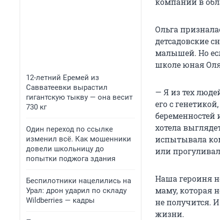
компании в обл
Ольга призналас
детсадовские с
малышей. Но ес
школе юная Оля
12-летний Еремей из
Савватеевки вырастил
— Я из тех люд
гигантскую тыкву — она весит
его с генетикой
730 кг
беременностей и
хотела выгляде
Один переход по ссылке
испытывала ком
изменил всё. Как мошенники
довели школьницу до
или прогуливала
попытки поджога здания
Наша героиня н
Беспилотники нацелились на
маму, которая н
Урал: дрон ударил по складу
Wildberries — кадры
не получится. И
жизни.