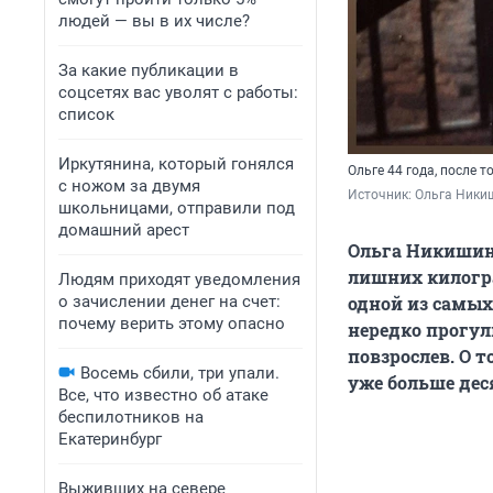
людей — вы в их числе?
За какие публикации в
соцсетях вас уволят с работы:
список
Иркутянина, который гонялся
Ольге 44 года, после т
с ножом за двумя
Источник: 
Ольга Ники
школьницами, отправили под
домашний арест
Ольга Никишина
лишних килогра
Людям приходят уведомления
о зачислении денег на счет:
одной из самых
почему верить этому опасно
нередко прогул
повзрослев. О т
Восемь сбили, три упали.
уже больше дес
Все, что известно об атаке
беспилотников на
Екатеринбург
Выживших на севере