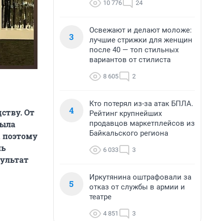
10 776
24
Освежают и делают моложе:
3
лучшие стрижки для женщин
после 40 — топ стильных
вариантов от стилиста
8 605
2
Кто потерял из-за атак БПЛА.
4
ству. От
Рейтинг крупнейших
продавцов маркетплейсов из
была
Байкальского региона
, поэтому
шь
6 033
3
зультат
Иркутянина оштрафовали за
5
отказ от службы в армии и
театре
4 851
3