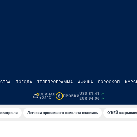
СТВА
ПОГОДА
ТЕЛЕПРОГРАММА
АФИША
ГОРОСКОП
КУРС
USD 81,41
СЕЙЧАС
6
ПРОБКИ
+28°C
EUR 94,06
е закрыли
Летчики пропавшего самолета спаслись
О`КЕЙ закрывает
И