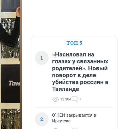
ТОП 5
«Насиловал на
1
глазах у связанных
родителей». Новый
поворот в деле
убийства россиян в
Таиланде
13 304
7
О`КЕЙ закрывается в
2
Иркутске