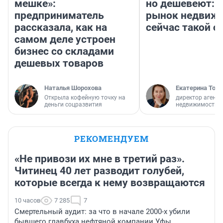
мешке»:
но дешевеют: 
предприниматель
рынок недвиж
рассказала, как на
сейчас такой 
самом деле устроен
бизнес со складами
дешевых товаров
Наталья Шорохова
Екатерина Торо
Открыла кофейную точку на
директор агентс
деньги соцразвития
недвижимости
РЕКОМЕНДУЕМ
«Не привози их мне в третий раз».
Читинец 40 лет разводит голубей,
которые всегда к нему возвращаются
10 часов
7 285
7
Смертельный аудит: за что в начале 2000-х убили
бывшего главбуха нефтяной компании Уфы