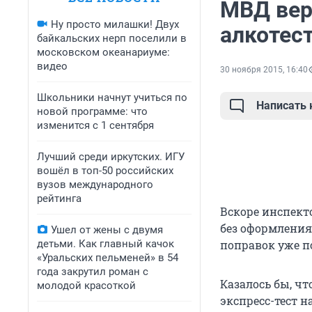
МВД вер
Ну просто милашки! Двух
алкотес
байкальских нерп поселили в
московском океанариуме:
видео
30 ноября 2015, 16:40
Школьники начнут учиться по
Написать
новой программе: что
изменится с 1 сентября
Лучший среди иркутских. ИГУ
вошёл в топ-50 российских
вузов международного
рейтинга
Вскоре инспект
без оформления
Ушел от жены с двумя
детьми. Как главный качок
поправок уже п
«Уральских пельменей» в 54
года закрутил роман с
Казалось бы, чт
молодой красоткой
экспресс-тест 