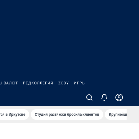
Ы ВАЛЮТ
РЕДКОЛЛЕГИЯ
ZODY
ИГРЫ
ся в Иркутске
Студия растяжки бросила клиентов
Крупнейшие про