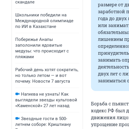
скандале
размере от д
заработной п
Школьники победили на
года до дву
Международной олимпиаде
или занимать
по ИИ в Казахстане
обязательным
лишением пр
Побережье Анапы
заполонили ядовитые
определенной
медузы: что происходит с
принудитель
пляжами
занимать оп
деятельность
Рабочий день хотят сократить,
двух лет с 
но только летом — и вот
заниматься о
почему. Новости 7 августа
Нагиева не узнать! Как
выглядели звезды культовой
Борьба с пьянс
«Каменской» 27 лет назад
кодекс РФ был 
движения лицо
Звездные гости в 500-
упрощение проц
летнем соборе: Криштиану