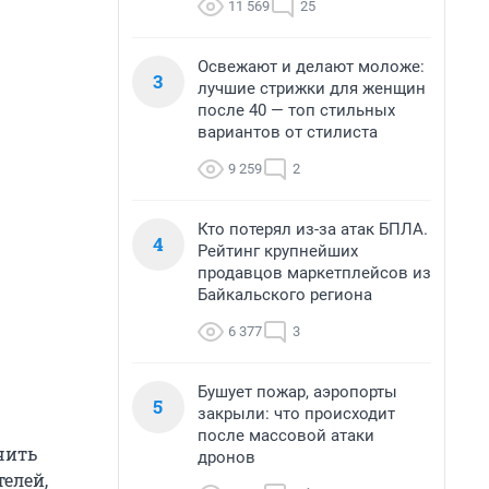
11 569
25
Освежают и делают моложе:
3
лучшие стрижки для женщин
после 40 — топ стильных
вариантов от стилиста
9 259
2
Кто потерял из-за атак БПЛА.
4
Рейтинг крупнейших
продавцов маркетплейсов из
Байкальского региона
6 377
3
Бушует пожар, аэропорты
5
закрыли: что происходит
после массовой атаки
чить
дронов
елей,