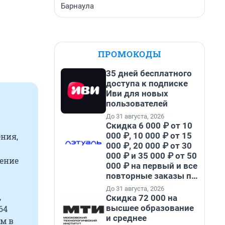
Барнаула
ПРОМОКОДЫ
35 дней бесплатного
доступа к подписке
Иви для новых
пользователей
До 31 августа, 2026
Скидка 6 000 ₽ от 10
000 ₽, 10 000 ₽ от 15
ния,
000 ₽, 20 000 ₽ от 30
000 ₽ и 35 000 ₽ от 50
ение
000 ₽ на первый и все
повторные заказы по
промокоду НАБЕРИ
До 31 августа, 2026
,
Скидка 72 000 на
высшее образование
64
и среднее
ом в