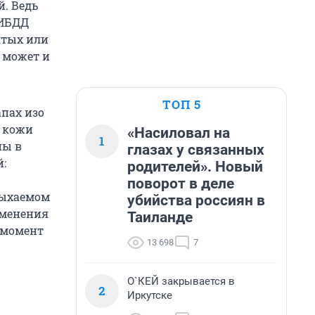
й. Ведь
ГИБДД
ятых или
я может и
ТОП 5
апах изо
и кожи
«Насиловал на
1
ны в
глазах у связанных
й:
родителей». Новый
поворот в деле
дыхаемом
убийства россиян в
именения
Таиланде
 момент
13 698
7
О`КЕЙ закрывается в
2
Иркутске