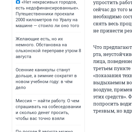
упростить рабо
«Нет некрасивых городов,
есть недофинансированные».
сейчас до того 
Путешественники проехали
необходимо сос
2000 километров по Уралу на
снять весь проц
машине — стоило ли оно того
не принести рез
Желающие есть, но их
немного. Обстановка на
Что предлагают
ольхонской переправе утром 8
рта, неустойчи
августа
лица, поведение
третьем пункте
Осенние каникулы станут
«показания тех
дольше, а зимние сократят в
новом учебном году: в чём
выдыхаемом воз
дело
воздухе, приме
этих средств».
Миссия — найти работу. О чем
попросить води
спрашивать на собеседовании
трезвым, но вдр
и сколько денег просить,
чтобы вас точно взяли
По погоде 8 августа можно