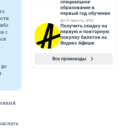
специальное
образование в
го
первый год обучения
ости
До 31 августа, 2026
либо
Получить скидку на
первую и повторную
в с
покупку билетов на
ься
Яндекс Афише
а
Все промокоды
 до
и
оловный
числять