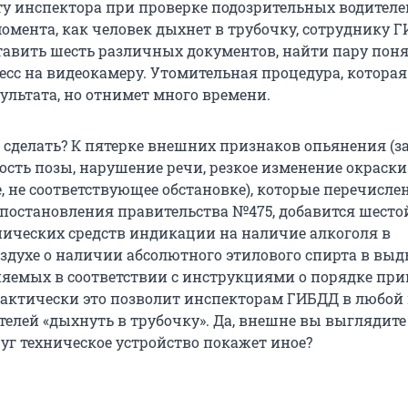
ту инспектора при проверке подозрительных водителе
момента, как человек дыхнет в трубочку, сотруднику 
тавить шесть различных документов, найти пару пон
есс на видеокамеру. Утомительная процедура, котора
ультата, но отнимет много времени.
 сделать? К пятерке внешних признаков опьянения (з
вость позы, нарушение речи, резкое изменение окраск
, не соответствующее обстановке), которые перечисле
 постановления правительства №475, добавится шесто
нических средств индикации на наличие алкоголя в
духе о наличии абсолютного этилового спирта в вы
няемых в соответствии с инструкциями о порядке пр
 Фактически это позволит инспекторам ГИБДД в любой
телей «дыхнуть в трубочку». Да, внешне вы выглядите
уг техническое устройство покажет иное?