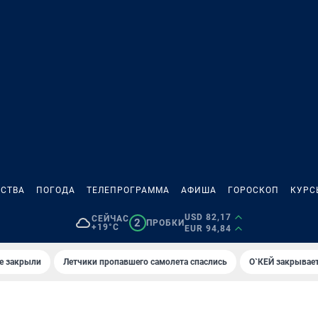
СТВА
ПОГОДА
ТЕЛЕПРОГРАММА
АФИША
ГОРОСКОП
КУРС
USD 82,17
СЕЙЧАС
2
ПРОБКИ
+19°C
EUR 94,84
е закрыли
Летчики пропавшего самолета спаслись
О`КЕЙ закрывает