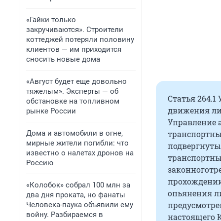
«Гайки только
закручиваются». Строители
коттеджей потеряли половину
клиентов — им приходится
сносить новые дома
«Август будет еще довольно
тяжелым». Эксперты — об
Статья 264.1
обстановке на топливном
движения ли
рынке России
Управление 
Дома и автомобили в огне,
транспортны
мирные жители погибли: что
подвергнуты
известно о налетах дронов на
транспортны
Россию
законноготр
прохождении
«Колобок» собрал 100 млн за
опьянения л
два дня проката, но фанаты
предусмотрен
Человека-паука объявили ему
войну. Разбираемся в
настоящего К