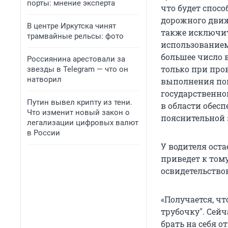
порты: мнение эксперта
что будет спос
дорожного движ
В центре Иркутска чинят
также исключит
трамвайные рельсы: фото
использованием
большее число 
Россиянина арестовали за
только при про
звезды в Telegram — что он
натворил
выполнения по
государственно
Путин вывел крипту из тени.
в области обес
Что изменит новый закон о
пояснительной 
легализации цифровых валют
в России
У водителя оста
приведет к том
освидетельствов
«Получается, ч
трубочку". Сейч
брать на себя о