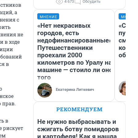
4 673
Обсудить
астников
ций, а
МНЕНИЕ
МНЕНИ
нения с
«Нет некрасивых
«Спут
рить
городов, есть
пургу»
янения не
недофинансированные».
смерт
и в ходе
Путешественники
котор
лиции
проехали 2000
обнар
ебований
километров по Уралу на
ся в
машине — стоило ли оно
того
о
Екатерина Литкевич
нское
 прав.
РЕКОМЕНДУЕМ
ь в
Не нужно выбрасывать и
е рискует
сжигать ботву помидоров
лем
и картофеля! Как я нашла