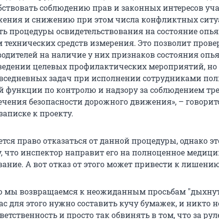
обствовать соблюдению прав и законных интересов уч
ения и снижению при этом числа конфликтных ситуа
ь процедуры освидетельствования на состояние опья
 технических средств измерения. Это позволит прове
водителей на наличие у них признаков состояния опь
ведении целевых профилактических мероприятий, но 
вседневных задач при исполнении сотрудниками по
й функции по контролю и надзору за соблюдением тр
печения безопасности дорожного движения», – говорит
записке к проекту.
ется право отказаться от данной процедуры, однако эт
у, что инспектор направит его на полноценное медици
ание. А вот отказ от этого может привести к лишению
то мы возвращаемся к неожиданным просьбам "дыхнут
ас для этого нужно составить кучу бумажек, и никто н
тветственность и просто так обвинять в том, что за ру