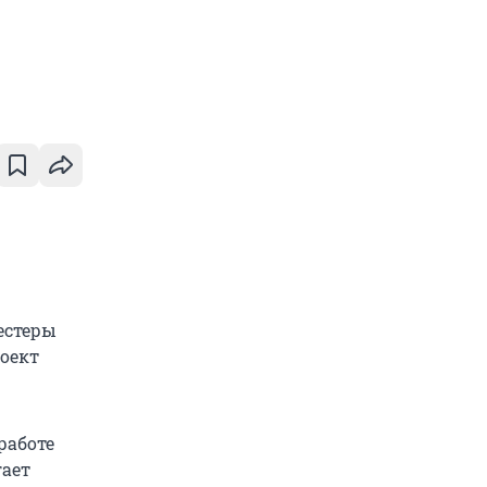
естеры
оект
работе
гает