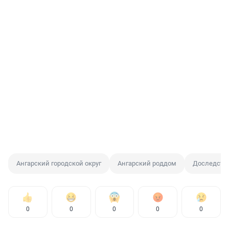
Ангарский городской округ
Ангарский роддом
Доследств
0
0
0
0
0