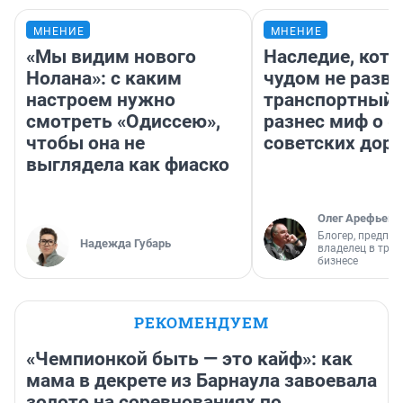
МНЕНИЕ
МНЕНИЕ
«Мы видим нового
Наследие, кото
Нолана»: с каким
чудом не разва
настроем нужно
транспортный 
смотреть «Одиссею»,
разнес миф о 
чтобы она не
советских доро
выглядела как фиаско
Олег Арефьев
Блогер, предпри
Надежда Губарь
владелец в тра
бизнесе
РЕКОМЕНДУЕМ
«Чемпионкой быть — это кайф»: как
мама в декрете из Барнаула завоевала
золото на соревнованиях по