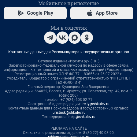
Мобильное приложение
Google Play
App Store
Мы в соцсетях
Контактные данные для Роскомнадзора и государственных органов
Сетевое издание «Ирсити.ру» (18+)
Зарегистрировано Федеральной службой по надзору в сфере связи,
информационных технологий и массовых коммуникаций (Роскомнадзор)
Регистрационный номер ЭЛ № ФС 77 – 83655 от 26.07.2022 г.
Учредитель: Общество с ограниченной ответственностью "ИНТЕРНЕТ
ТЕХНОЛОГИИ"
Главный редактор: Кузнецова Зоя Валерьевна
Адрес редакции: 664022, Россия, г. Иркутск, ул. Советская, стр. 42, пом. 7
(офис 206),
телефон +7 (924) 603 02 71
Электронный адрес редакции:
ircity@shkulev.ru
Контактные данные для Роскомнадзора и государственных органов:
juristnsk@shkulev.ru
Техподдержка:
help@shkulev.ru
РЕКЛАМА НА САЙТЕ
Связаться с рекламным отделом: 8 (30-22) 40-08-90,