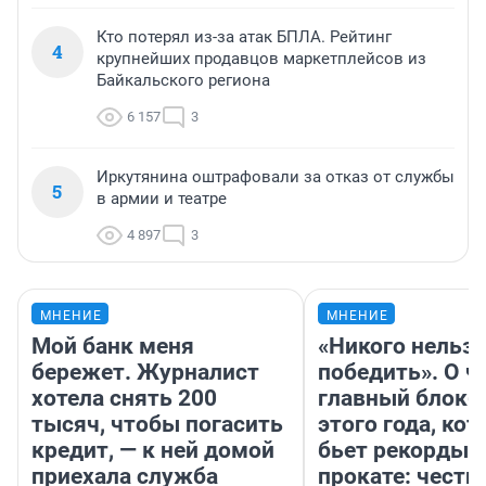
Кто потерял из-за атак БПЛА. Рейтинг
4
крупнейших продавцов маркетплейсов из
Байкальского региона
6 157
3
Иркутянина оштрафовали за отказ от службы
5
в армии и театре
4 897
3
МНЕНИЕ
МНЕНИЕ
Мой банк меня
«Никого нельз
бережет. Журналист
победить». О ч
хотела снять 200
главный блокб
тысяч, чтобы погасить
этого года, ко
кредит, — к ней домой
бьет рекорды 
приехала служба
прокате: честн