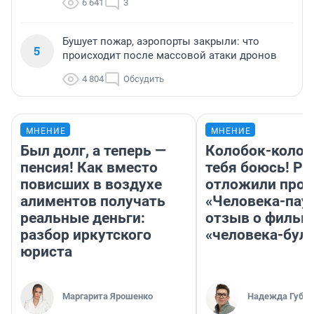
6 641
3
Бушует пожар, аэропорты закрыли: что
5
происходит после массовой атаки дронов
4 804
Обсудить
МНЕНИЕ
МНЕНИЕ
Был долг, а теперь —
Колобок-колобо
пенсия! Как вместо
тебя боюсь! Ра
повисших в воздухе
отложили прок
алиментов получать
«Человека-пау
реальные деньги:
отзыв о фильм
разбор иркутского
«человека-бул
юриста
Маргарита Ярошенко
Надежда Губар