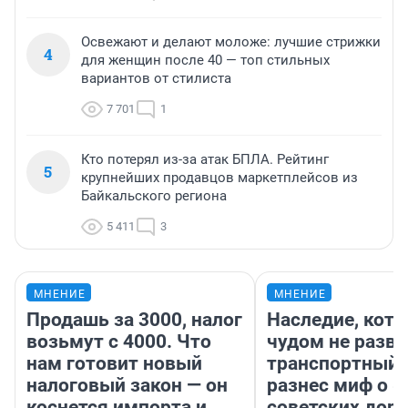
Освежают и делают моложе: лучшие стрижки
4
для женщин после 40 — топ стильных
вариантов от стилиста
7 701
1
Кто потерял из-за атак БПЛА. Рейтинг
5
крупнейших продавцов маркетплейсов из
Байкальского региона
5 411
3
МНЕНИЕ
МНЕНИЕ
Продашь за 3000, налог
Наследие, кото
возьмут с 4000. Что
чудом не разва
нам готовит новый
транспортный 
налоговый закон — он
разнес миф о 
коснется импорта и
советских доро