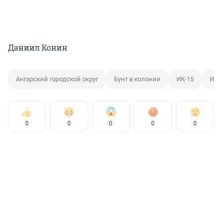
Даниил Конин
Ангарский городской округ
Бунт в колонии
ИК-15
ИК-
0
0
0
0
0