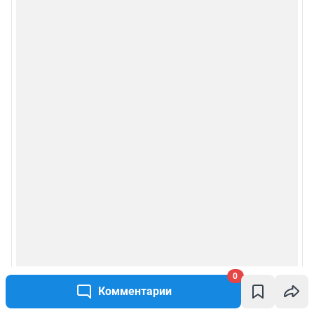
Рекомендательные системы
Пользовательское соглашение сервиса «Подписка без баннерной
рекламы»
Политика конфиденциальности и обработки персональных данных и
правила использования сайта
© ООО «Сеть городских порталов»
© ООО «Интернет Технологии»
0
Комментарии