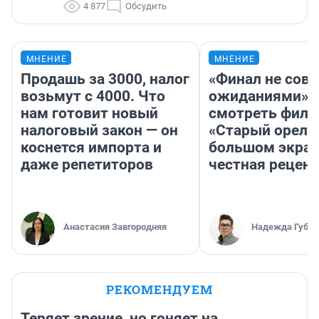
4 877
Обсудить
МНЕНИЕ
МНЕНИЕ
Продашь за 3000, налог
«Финал не совп
возьмут с 4000. Что
ожиданиями»: 
нам готовит новый
смотреть фил
налоговый закон — он
«Старый орел» 
коснется импорта и
большом экран
даже репетиторов
честная рецен
Анастасия Завгородняя
Надежда Губар
РЕКОМЕНДУЕМ
Теряет зрение, но гоняет на