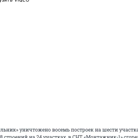
льник» уничтожено восемь построек на шести участка
8 строений на 24 участках, в СНТ «Монтажник-1» сгоре