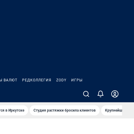
Ы ВАЛЮТ
РЕДКОЛЛЕГИЯ
ZODY
ИГРЫ
ся в Иркутске
Студия растяжки бросила клиентов
Крупнейшие про