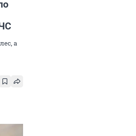
ло
МЧС
лес, а