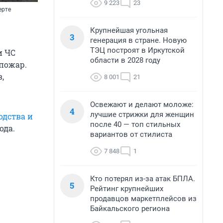
9 223
23
ерте
Крупнейшая угольная
3
генерация в стране. Новую
ТЭЦ построят в Иркутской
и ЧС
области в 2028 году
 пожар.
,
8 001
21
Освежают и делают моложе:
4
лучшие стрижки для женщин
одства и
после 40 — топ стильных
ода.
вариантов от стилиста
7 848
1
Кто потерял из-за атак БПЛА.
5
Рейтинг крупнейших
продавцов маркетплейсов из
Байкальского региона