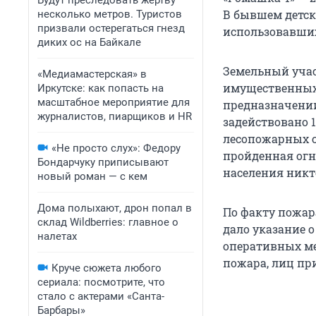
Будут преследовать жертву
В бывшем детск
несколько метров. Туристов
призвали остерегаться гнезд
использовавших
диких ос на Байкале
Земельный учас
«Медиамастерская» в
имущественных 
Иркутске: как попасть на
масштабное мероприятие для
предназначени
журналистов, пиарщиков и HR
задействовано 1
лесопожарных с
«Не просто слух»: Федору
пройденная огне
Бондарчуку приписывают
населения никт
новый роман — с кем
Дома полыхают, дрон попал в
По факту пожар
склад Wildberries: главное о
дало указание 
налетах
оперативных ме
пожара, лиц пр
Круче сюжета любого
сериала: посмотрите, что
стало с актерами «Санта-
Барбары»