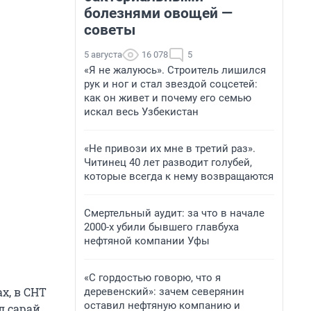
болезнями овощей —
советы
5 августа
16 078
5
«Я не жалуюсь». Строитель лишился
рук и ног и стал звездой соцсетей:
как он живет и почему его семью
искал весь Узбекистан
«Не привози их мне в третий раз».
Читинец 40 лет разводит голубей,
которые всегда к нему возвращаются
Смертельный аудит: за что в начале
2000-х убили бывшего главбуха
нефтяной компании Уфы
«С гордостью говорю, что я
х, в СНТ
деревенский»: зачем северянин
оставил нефтяную компанию и
л сарай.