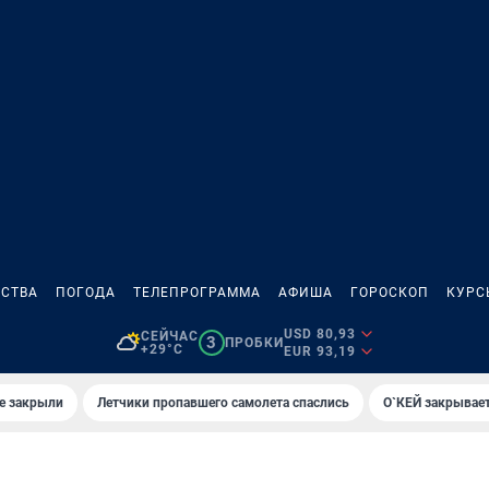
СТВА
ПОГОДА
ТЕЛЕПРОГРАММА
АФИША
ГОРОСКОП
КУРС
USD 80,93
СЕЙЧАС
3
ПРОБКИ
+29°C
EUR 93,19
е закрыли
Летчики пропавшего самолета спаслись
О`КЕЙ закрывает