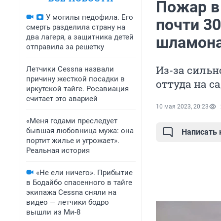
Пожар в 
У могилы педофила. Его
почти 30
смерть разделила страну на
два лагеря, а защитника детей
шламона
отправила за решетку
Из-за сильн
Летчики Cessna назвали
причину жесткой посадки в
оттуда на с
иркутской тайге. Росавиация
считает это аварией
10 мая 2023, 20:23
«Меня годами преследует
бывшая любовница мужа: она
Написать
портит жилье и угрожает».
Реальная история
«Не ели ничего». Прибытие
в Бодайбо спасенного в тайге
экипажа Cessna сняли на
видео — летчики бодро
вышли из Ми-8