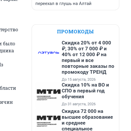
переехал в глушь на Алтай
терство
ПРОМОКОДЫ
Скидка 20% от 4 000
и было
₽, 30% от 7 000 ₽ и
удника
40% от 12 000 ₽ на
первый и все
Из
повторные заказы по
промокоду ТРЕНД
До 15 августа, 2026
Скидка 10% на ВО и
области
СПО в первый год
обучения
ричин
До 31 августа, 2026
Скидка 72 000 на
высшее образование
и среднее
специальное