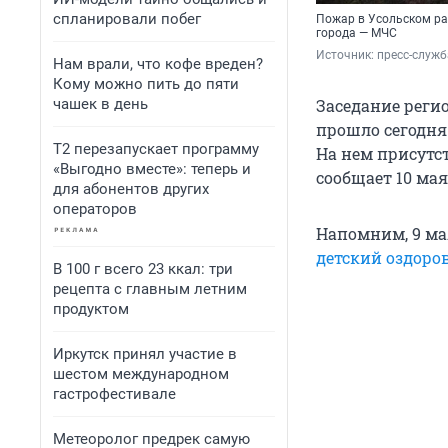
спланировали побег
Пожар в Усольском рай
города — МЧС
Источник: 
пресс-служб
Нам врали, что кофе вреден?
Кому можно пить до пяти
чашек в день
Заседание реги
прошло сегодня
Т2 перезапускает программу
На нем присутс
«Выгодно вместе»: теперь и
сообщает 10 мая
для абонентов других
операторов
Напомним, 9 ма
детский оздоро
В 100 г всего 23 ккал: три
рецепта с главным летним
продуктом
Иркутск принял участие в
шестом международном
гастрофестивале
Метеоролог предрек самую