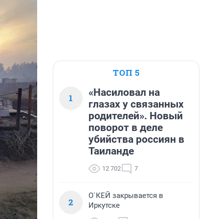
ТОП 5
«Насиловал на
1
глазах у связанных
родителей». Новый
поворот в деле
убийства россиян в
Таиланде
12 702
7
О`КЕЙ закрывается в
2
Иркутске