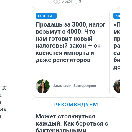
5 525
3
МНЕНИЕ
МНЕНИ
Продашь за 3000, налог
«Поку
возьмут с 4000. Что
мешке
нам готовит новый
предп
налоговый закон — он
расска
коснется импорта и
самом
даже репетиторов
бизне
дешев
Анастасия Завгородняя
МЧС
а
е
РЕКОМЕНДУЕМ
 на
Может столкнуться
а.
каждый. Как бороться с
бактериальными