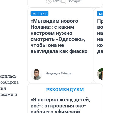
4 928
Обсудить
МНЕНИЕ
МНЕНИ
«Мы видим нового
Прода
Нолана»: с каким
возьм
настроем нужно
нам г
смотреть «Одиссею»,
налог
чтобы она не
косне
выглядела как фиаско
даже 
Надежда Губарь
ходилась
 сообщила
ния
РЕКОМЕНДУЕМ
пасами и
«Я потерял жену, детей,
всё»: откровения экс-
рабочего уфимской