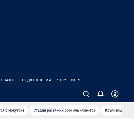
Ы ВАЛЮТ
РЕДКОЛЛЕГИЯ
ZODY
ИГРЫ
ся в Иркутске
Студия растяжки бросила клиентов
Крупнейшие про