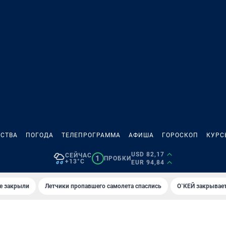
СТВА
ПОГОДА
ТЕЛЕПРОГРАММА
АФИША
ГОРОСКОП
КУРС
USD 82,17
СЕЙЧАС
1
ПРОБКИ
+13°C
EUR 94,84
е закрыли
Летчики пропавшего самолета спаслись
О`КЕЙ закрывает