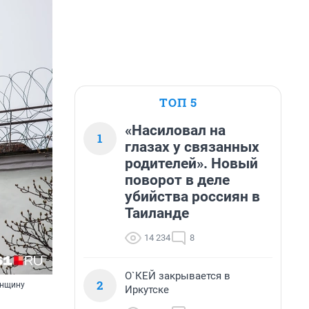
ТОП 5
«Насиловал на
1
глазах у связанных
родителей». Новый
поворот в деле
убийства россиян в
Таиланде
14 234
8
О`КЕЙ закрывается в
2
енщину
Иркутске