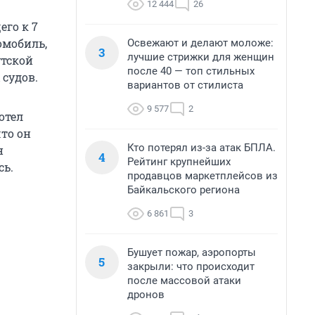
12 444
26
го к 7
омобиль,
Освежают и делают моложе:
3
лучшие стрижки для женщин
утской
после 40 — топ стильных
 судов.
вариантов от стилиста
9 577
2
отел
что он
Кто потерял из-за атак БПЛА.
н
4
Рейтинг крупнейших
сь.
продавцов маркетплейсов из
Байкальского региона
6 861
3
Бушует пожар, аэропорты
5
закрыли: что происходит
после массовой атаки
дронов