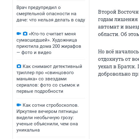
Врач предупредил о
Второй Восточн
смертельной опасности на
годам лишения 
даче: что нельзя делать в саду
автомат и выез
области. Об это
«Кто-то считает меня
сумасшедшей». Художница
приютила дома 200 жирафов
Но всё началось
— фото и видео
отдохнуть от во
уехал в Братск.
Как снимают детективный
триллер про «свинцового
добровольно пр
маньяка» со звездами
сериалов: фото со съемок и
первые подробности
Как сотни стробоскопов.
Иркутяне вечером пятницы
видели необычную грозу:
ученые объяснили, чем она
уникальна