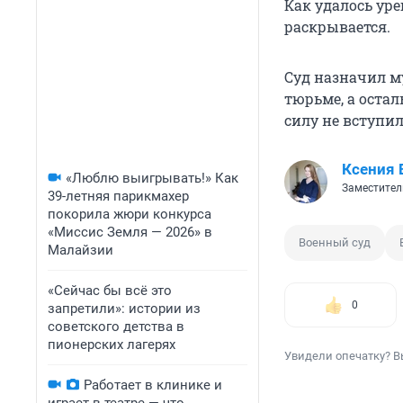
Как удалось уре
раскрывается.
Суд назначил м
тюрьме, а оста
силу не вступил
Ксения 
«Люблю выигрывать!» Как
Заместител
39-летняя парикмахер
покорила жюри конкурса
«Миссис Земля — 2026» в
Военный суд
Малайзии
«Сейчас бы всё это
0
запретили»: истории из
советского детства в
пионерских лагерях
Увидели опечатку? В
Работает в клинике и