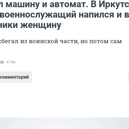
л машину и автомат. В Иркут
 военнослужащий напился и 
ники женщину
 сбегал из воинской части, но потом сам
4 766
 комментарий