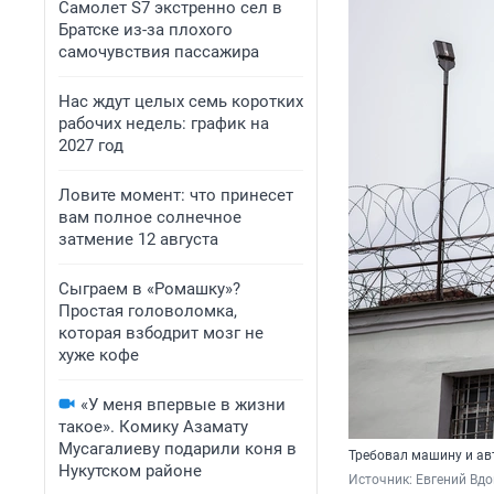
Самолет S7 экстренно сел в
Братске из-за плохого
самочувствия пассажира
Нас ждут целых семь коротких
рабочих недель: график на
2027 год
Ловите момент: что принесет
вам полное солнечное
затмение 12 августа
Сыграем в «Ромашку»?
Простая головоломка,
которая взбодрит мозг не
хуже кофе
«У меня впервые в жизни
такое». Комику Азамату
Мусагалиеву подарили коня в
Требовал машину и ав
Нукутском районе
Источник: 
Евгений Вдо