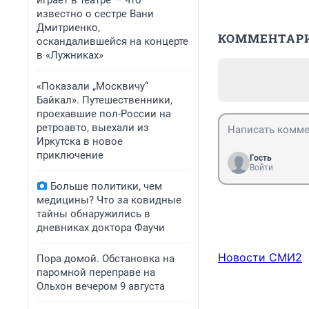
играет в театре — что
известно о сестре Вани
Дмитриенко,
КОММЕНТАР
оскандалившейся на концерте
в «Лужниках»
«Показали „Москвичу“
Байкал». Путешественники,
проехавшие пол-России на
ретроавто, выехали из
Иркутска в новое
приключение
Гость
Войти
Больше политики, чем
медицины? Что за ковидные
тайны обнаружились в
дневниках доктора Фаучи
Новости СМИ2
Пора домой. Обстановка на
паромной переправе на
Ольхон вечером 9 августа