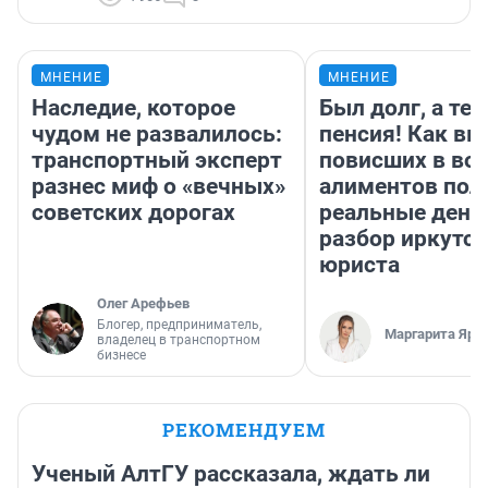
МНЕНИЕ
МНЕНИЕ
Наследие, которое
Был долг, а те
чудом не развалилось:
пенсия! Как вм
транспортный эксперт
повисших в во
разнес миф о «вечных»
алиментов пол
советских дорогах
реальные день
разбор иркутск
юриста
Олег Арефьев
Блогер, предприниматель,
Маргарита Яро
владелец в транспортном
бизнесе
РЕКОМЕНДУЕМ
Ученый АлтГУ рассказала, ждать ли