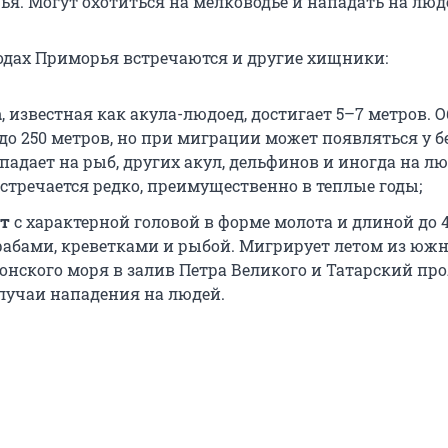
я. Могут охотиться на мелководье и нападать на люд
водах Приморья встречаются и другие хищники:
а
, известная как акула-людоед, достигает 5–7 метров. 
до 250 метров, но при миграции может появляться у б
падает на рыб, других акул, дельфинов и иногда на лю
стречается редко, преимущественно в теплые годы;
от
с характерной головой в форме молота и длиной до 4
рабами, креветками и рыбой. Мигрирует летом из юж
онского моря в залив Петра Великого и Татарский про
лучаи нападения на людей.