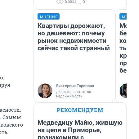
5 582
3
МНЕНИЕ
МНЕНИ
Квартиры дорожают,
Мой б
но дешевеют: почему
береж
рынок недвижимости
хотел
сейчас такой странный
тысяч
креди
приех
безоп
ко
ируя
Екатерина Торопова
директор агентства
недвижимости
РЕКОМЕНДУЕМ
асности,
й. Самым
Медведицу Майю, жившую
яковского
на цепи в Приморье,
оть.
познакомили с