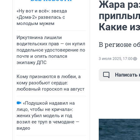
Жара ра
«Ну вот и всё»: звезда
приплыл
«Дома-2» развелась с
молодым мужем
Какие и
Иркутянина лишили
В регионе о
водительских прав — он купил
поддельное удостоверение по
почте и опять попался
3 июля 2025, 17:00
экипажу ДПС
Написать
Кому признаются в любви, а
кому разобьют сердце:
любовный гороскоп на август
«Подушкой надавил на
лицо, чтобы не кричала»:
жених убил модель и год
возил ее труп в чемодане —
видео