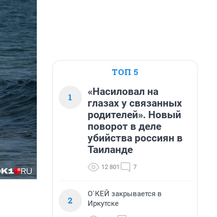
ТОП 5
«Насиловал на
1
глазах у связанных
родителей». Новый
поворот в деле
убийства россиян в
Таиланде
12 801
7
О`КЕЙ закрывается в
2
Иркутске