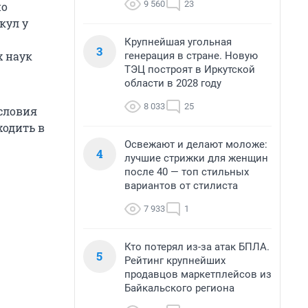
9 560
23
но
кул у
Крупнейшая угольная
3
х наук
генерация в стране. Новую
ТЭЦ построят в Иркутской
области в 2028 году
8 033
25
условия
ходить в
Освежают и делают моложе:
4
лучшие стрижки для женщин
после 40 — топ стильных
вариантов от стилиста
7 933
1
Кто потерял из-за атак БПЛА.
5
Рейтинг крупнейших
продавцов маркетплейсов из
Байкальского региона