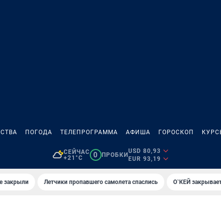
СТВА
ПОГОДА
ТЕЛЕПРОГРАММА
АФИША
ГОРОСКОП
КУРС
USD 80,93
СЕЙЧАС
0
ПРОБКИ
+21°C
EUR 93,19
е закрыли
Летчики пропавшего самолета спаслись
О`КЕЙ закрывает