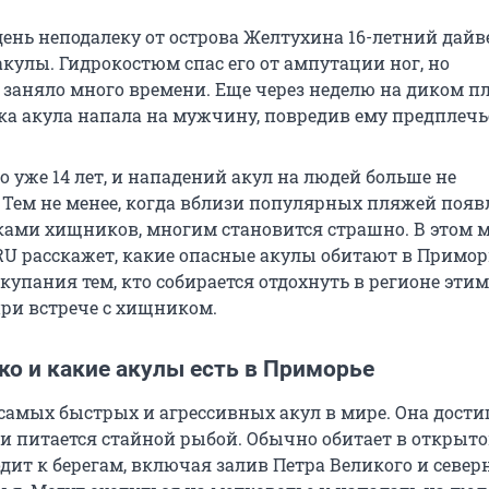
ень неподалеку от острова Желтухина 16-летний дайв
кулы. Гидрокостюм спас его от ампутации ног, но
 заняло много времени. Еще через неделю на диком п
ка акула напала на мужчину, повредив ему предплечь
о уже 14 лет, и нападений акул на людей больше не
 Тем не менее, когда вблизи популярных пляжей поя
ками хищников, многим становится страшно. В этом 
U расскажет, какие опасные акулы обитают в Приморь
купания тем, кто собирается отдохнуть в регионе этим
при встрече с хищником.
ко и какие акулы есть в Приморье
 самых быстрых и агрессивных акул в мире. Она дости
 и питается стайной рыбой. Обычно обитает в открыто
дит к берегам, включая залив Петра Великого и север