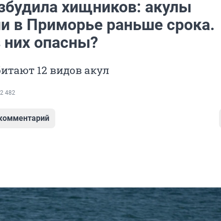
збудила хищников: акулы
и в Приморье раньше срока.
з них опасны?
битают 12 видов акул
2 482
 комментарий