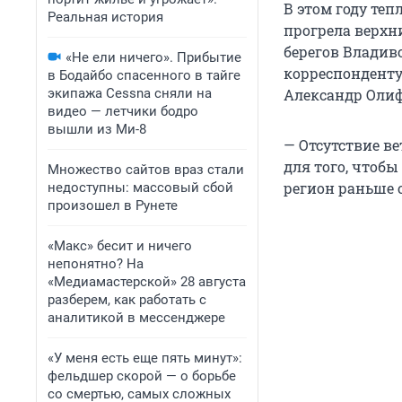
В этом году те
Реальная история
прогрела верхн
берегов Владиво
«Не ели ничего». Прибытие
корреспондент
в Бодайбо спасенного в тайге
экипажа Cessna сняли на
Александр Олиф
видео — летчики бодро
вышли из Ми-8
— Отсутствие в
для того, чтобы
Множество сайтов враз стали
регион раньше 
недоступны: массовый сбой
произошел в Рунете
«Макс» бесит и ничего
непонятно? На
«Медиамастерской» 28 августа
разберем, как работать с
аналитикой в мессенджере
«У меня есть еще пять минут»:
фельдшер скорой — о борьбе
со смертью, самых сложных