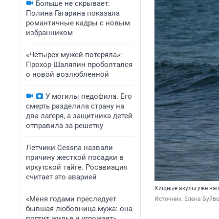
Больше не скрывает:
Полина Гагарина показала
романтичные кадры с новым
избранником
«Четырех мужей потеряла»:
Прохор Шаляпин проболтался
о новой возлюбленной
У могилы педофила. Его
смерть разделила страну на
два лагеря, а защитника детей
отправила за решетку
Летчики Cessna назвали
причину жесткой посадки в
иркутской тайге. Росавиация
считает это аварией
Хищные акулы уже нап
«Меня годами преследует
Источник: 
Елена Буйв
бывшая любовница мужа: она
портит жилье и угрожает».