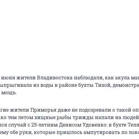
 июня жители Владивостока наблюдали, как акула ма
выпрыгивала из воды в районе бухты Тихой, демонстр
и мощь.
огие жители Приморья даже не подозревали о такой оп
ако тем летом хищные рыбы трижды напали на люде
ся случай с 25-летним Денисом Удовенко: в бухте Тел
ему обе руки, которые пришлось ампутировать по лок