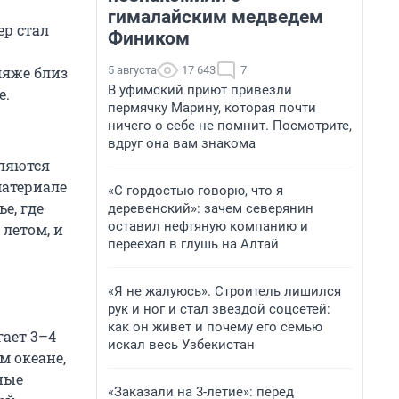
гималайским медведем
ер стал
Фиником
5 августа
17 643
7
ляже близ
В уфимский приют привезли
е.
пермячку Марину, которая почти
ничего о себе не помнит. Посмотрите,
вдруг она вам знакома
вляются
материале
«С гордостью говорю, что я
е, где
деревенский»: зачем северянин
оставил нефтяную компанию и
 летом, и
переехал в глушь на Алтай
«Я не жалуюсь». Строитель лишился
рук и ног и стал звездой соцсетей:
как он живет и почему его семью
гает 3–4
искал весь Узбекистан
м океане,
ные
«Заказали на 3-летие»: перед