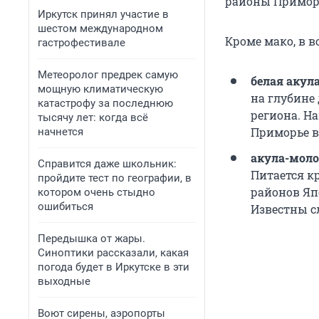
районы Приморь
Иркутск принял участие в
шестом международном
Кроме мако, в 
гастрофестивале
Метеоролог предрек самую
белая акул
мощную климатическую
на глубине 
катастрофу за последнюю
региона. На
тысячу лет: когда всё
Приморье в
начнется
акула-мол
Справится даже школьник:
Питается к
пройдите тест по географии, в
районов Яп
котором очень стыдно
ошибиться
Известны с
Передышка от жары.
Синоптики рассказали, какая
погода будет в Иркутске в эти
выходные
Воют сирены, аэропорты