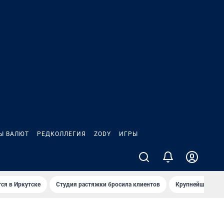
Ы ВАЛЮТ
РЕДКОЛЛЕГИЯ
ZODY
ИГРЫ
ся в Иркутске
Студия растяжки бросила клиентов
Крупнейшие про