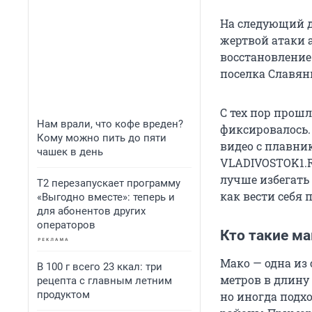
На следующий д
жертвой атаки а
восстановление
поселка Славян
С тех пор прошл
Нам врали, что кофе вреден?
фиксировалось.
Кому можно пить до пяти
видео с плавни
чашек в день
VLADIVOSTOK1.R
лучше избегать 
Т2 перезапускает программу
как вести себя 
«Выгодно вместе»: теперь и
для абонентов других
операторов
Кто такие ма
Мако — одна из
В 100 г всего 23 ккал: три
метров в длину
рецепта с главным летним
продуктом
но иногда подхо