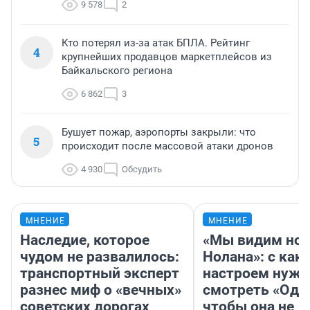
9 578
2
Кто потерял из-за атак БПЛА. Рейтинг
4
крупнейших продавцов маркетплейсов из
Байкальского региона
6 862
3
Бушует пожар, аэропорты закрыли: что
5
происходит после массовой атаки дронов
4 930
Обсудить
МНЕНИЕ
МНЕНИЕ
Наследие, которое
«Мы видим нов
чудом не развалилось:
Нолана»: с как
транспортный эксперт
настроем нужн
разнес миф о «вечных»
смотреть «Оди
советских дорогах
чтобы она не