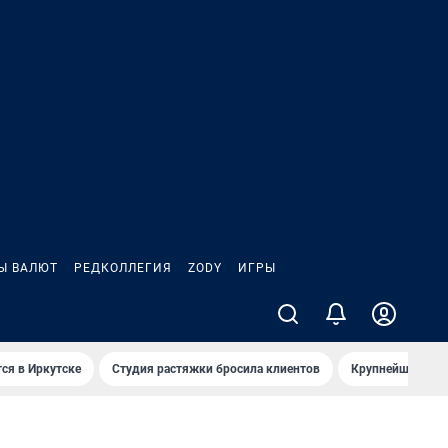
Ы ВАЛЮТ
РЕДКОЛЛЕГИЯ
ZODY
ИГРЫ
ся в Иркутске
Студия растяжки бросила клиентов
Крупнейшие про