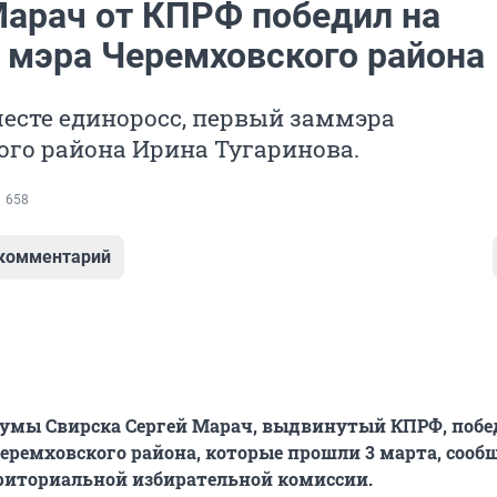
Марач от КПРФ победил на
 мэра Черемховского района
есте единоросс, первый заммэра
го района Ирина Тугаринова.
658
 комментарий
думы Свирска Сергей Марач, выдвинутый КПРФ, побе
еремховского района, которые прошли 3 марта, сооб
риториальной избирательной комиссии.