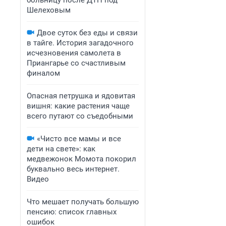
больницу после ДТП под
Шелеховым
Двое суток без еды и связи
в тайге. История загадочного
исчезновения самолета в
Приангарье со счастливым
финалом
Опасная петрушка и ядовитая
вишня: какие растения чаще
всего путают со съедобными
«Чисто все мамы и все
дети на свете»: как
медвежонок Момота покорил
буквально весь интернет.
Видео
Что мешает получать большую
пенсию: список главных
ошибок