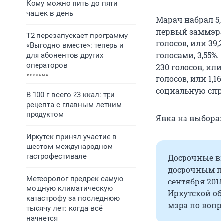
Кому можно пить до пяти
чашек в день
Марач набрал 5,
первый заммэра
Т2 перезапускает программу
голосов, или 39
«Выгодно вместе»: теперь и
голосами, 3,55
для абонентов других
операторов
230 голосов, ил
голосов, или 1,
социальную спра
В 100 г всего 23 ккал: три
рецепта с главным летним
продуктом
Явка на выбора
Иркутск принял участие в
шестом международном
гастрофестивале
Досрочные в
досрочным п
Метеоролог предрек самую
сентября 201
мощную климатическую
Иркутской о
катастрофу за последнюю
мэра по воп
тысячу лет: когда всё
начнется