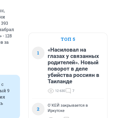
сс,
ячи
 393
набрал
 - 128
ТОП 5
в за
«Насиловал на
1
глазах у связанных
родителей». Новый
поворот в деле
убийства россиян в
Таиланде
 с
ый 9
12 630
7
ния
ль
О`КЕЙ закрывается в
2
Иркутске