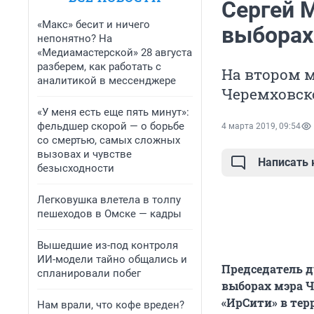
Сергей 
«Макс» бесит и ничего
выборах
непонятно? На
«Медиамастерской» 28 августа
разберем, как работать с
На втором м
аналитикой в мессенджере
Черемховско
«У меня есть еще пять минут»:
фельдшер скорой — о борьбе
4 марта 2019, 09:54
со смертью, самых сложных
вызовах и чувстве
Написать
безысходности
Легковушка влетела в толпу
пешеходов в Омске — кадры
Вышедшие из-под контроля
ИИ-модели тайно общались и
Председатель 
спланировали побег
выборах мэра Ч
«ИрСити» в тер
Нам врали, что кофе вреден?