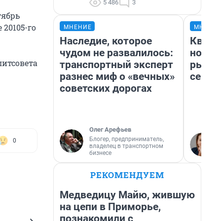
5 486
3
тябрь
 20105-го
МНЕНИЕ
МНЕНИ
Наследие, которое
Кварт
чудом не развалилось:
но де
литсовета
транспортный эксперт
рынок
разнес миф о «вечных»
сейча
советских дорогах
Олег Арефьев
Блогер, предприниматель,
0
владелец в транспортном
бизнесе
РЕКОМЕНДУЕМ
Медведицу Майю, жившую
на цепи в Приморье,
познакомили с