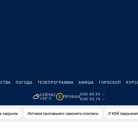
СТВА
ПОГОДА
ТЕЛЕПРОГРАММА
АФИША
ГОРОСКОП
КУРС
USD 80,93
СЕЙЧАС
5
ПРОБКИ
+30°C
EUR 93,19
е закрыли
Летчики пропавшего самолета спаслись
О`КЕЙ закрывает