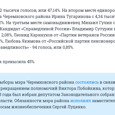
2 тысячи голосов, или 47,14%. На втором месте единоро
 Черемховского района Ирина Тугаринова с 4,34 тыс
,2%. На третьем месте самовыдвиженец Михаил Гулин с
%. Кандидат «Справедливой России» Владимир Сутурин 
и 2,08%, Леонид Карнаухов от «Партии ветеранов России»
16%, Любовь Якимова от «Российской партии пенсионеро
ведливость» - 94 голоса, или 0,85%.
х превысила 45%.
ыборы мэра Черемховского района
состоялись
в связи
рекращением полномочий Виктора Побойкина, котор
8 года был избран депутатом Законодательного собра
бласти. Обязанности мэра района
исполнял
заместите
росам жизнеобеспечения Сергей Луценко.