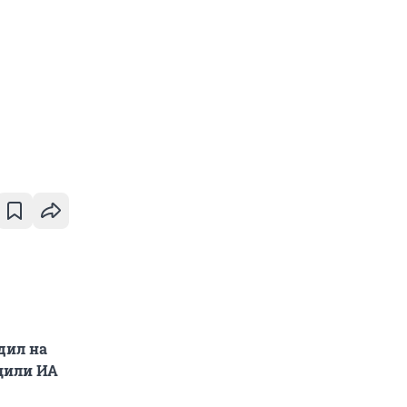
дил на
щили ИА