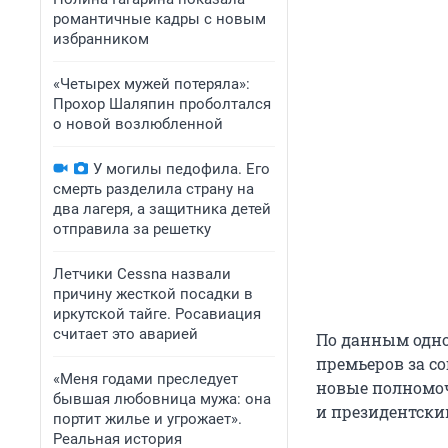
романтичные кадры с новым
избранником
«Четырех мужей потеряла»:
Прохор Шаляпин проболтался
о новой возлюбленной
У могилы педофила. Его
смерть разделила страну на
два лагеря, а защитника детей
отправила за решетку
Летчики Cessna назвали
причину жесткой посадки в
иркутской тайге. Росавиация
считает это аварией
По данным одно
премьеров за с
«Меня годами преследует
новые полномоч
бывшая любовница мужа: она
и президентски
портит жилье и угрожает».
Реальная история