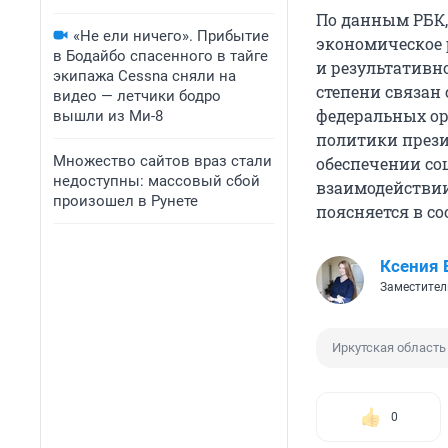
По данным РБК,
«Не ели ничего». Прибытие
экономическое 
в Бодайбо спасенного в тайге
и результативн
экипажа Cessna сняли на
степени связан
видео — летчики бодро
федеральных ор
вышли из Ми-8
политики прези
Множество сайтов враз стали
обеспечении со
недоступны: массовый сбой
взаимодействии
произошел в Рунете
поясняется в с
Ксения 
Заместител
Иркутская область
0