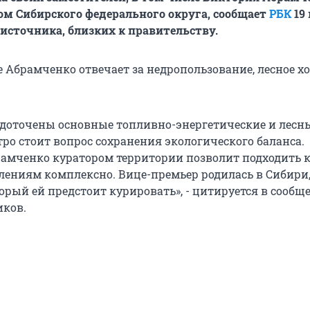
ом Сибирского федерального округа, сообщает
РБК
19 
 источника, близких к правительству.
е Абрамченко отвечает за недропользование, лесное х
едоточены основные топливно-энергетические и лесн
стро стоит вопрос сохранения экологического баланса.
амченко куратором территории позволит подходить к
лениям комплексно. Вице-премьер родилась в Сибири
торый ей предстоит курировать», - цитируется в сообщ
иков.