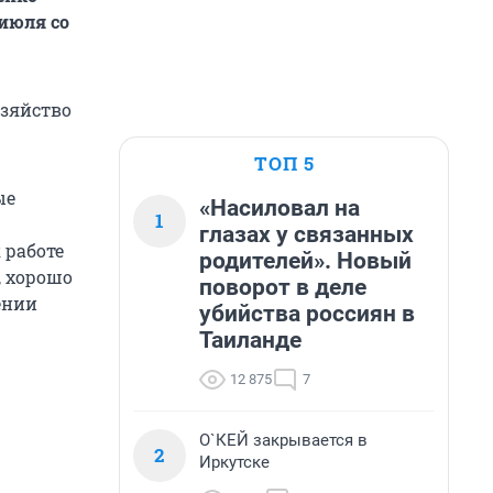
июля со
озяйство
ТОП 5
ые
«Насиловал на
1
глазах у связанных
 работе
родителей». Новый
, хорошо
поворот в деле
ении
убийства россиян в
Таиланде
12 875
7
О`КЕЙ закрывается в
2
Иркутске