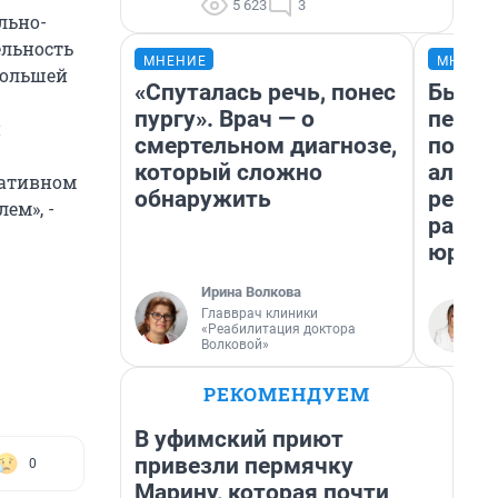
5 623
3
льно-
ельность
МНЕНИЕ
МНЕНИ
большей
«Спуталась речь, понес
Был до
пургу». Врач — о
пенси
й
смертельном диагнозе,
повис
который сложно
алиме
ративном
обнаружить
реаль
ем», -
разбо
юрист
Ирина Волкова
Главврач клиники
«Реабилитация доктора
Волковой»
РЕКОМЕНДУЕМ
В уфимский приют
привезли пермячку
0
Марину, которая почти