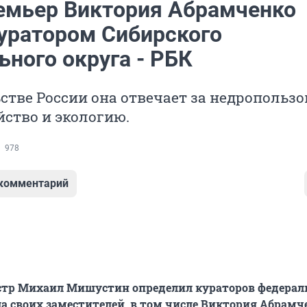
емьер Виктория Абрамченко
куратором Сибирского
ьного округа - РБК
стве России она отвечает за недропользо
йство и экологию.
978
 комментарий
тр Михаил Мишустин определил кураторов федера
ла своих заместителей, в том числе Виктория Абрамч