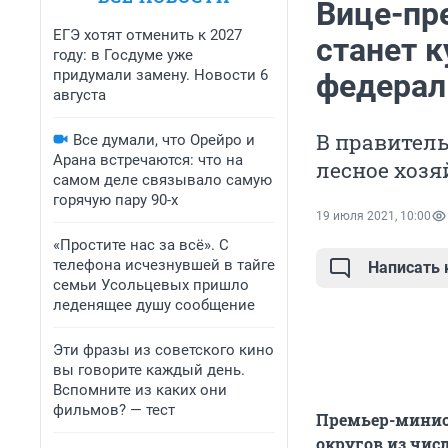
Вице-пр
ЕГЭ хотят отменить к 2027
станет 
году: в Госдуме уже
придумали замену. Новости 6
федерал
августа
В правитель
Все думали, что Орейро и
Арана встречаются: что на
лесное хозя
самом деле связывало самую
горячую пару 90-х
19 июля 2021, 10:00
«Простите нас за всё». С
телефона исчезнувшей в тайге
Написать
семьи Усольцевых пришло
леденящее душу сообщение
Эти фразы из советского кино
вы говорите каждый день.
Вспомните из каких они
фильмов? — тест
Премьер-минис
округов из чис