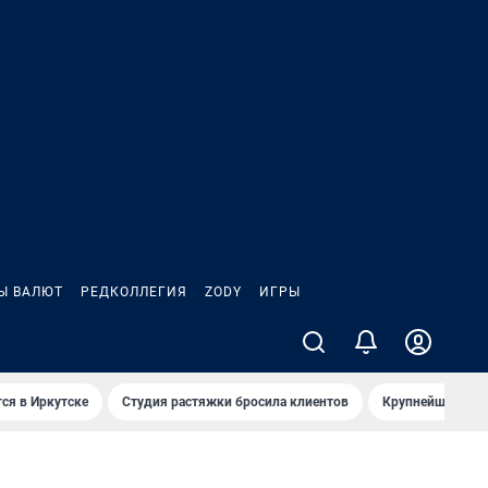
Ы ВАЛЮТ
РЕДКОЛЛЕГИЯ
ZODY
ИГРЫ
ся в Иркутске
Студия растяжки бросила клиентов
Крупнейшие про