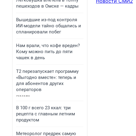
Легковушка влетела в толпу
Новости СМИ2
пешеходов в Омске — кадры
Вышедшие из-под контроля
ИИ-модели тайно общались и
спланировали побег
Нам врали, что кофе вреден?
Кому можно пить до пяти
чашек в день
Т2 перезапускает программу
«Выгодно вместе»: теперь и
для абонентов других
операторов
В 100 г всего 23 ккал: три
рецепта с главным летним
продуктом
Метеоролог предрек самую