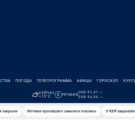
СТВА
ПОГОДА
ТЕЛЕПРОГРАММА
АФИША
ГОРОСКОП
КУРС
USD 81,41
СЕЙЧАС
0
ПРОБКИ
+19°C
EUR 94,06
е закрыли
Летчики пропавшего самолета спаслись
О`КЕЙ закрывает