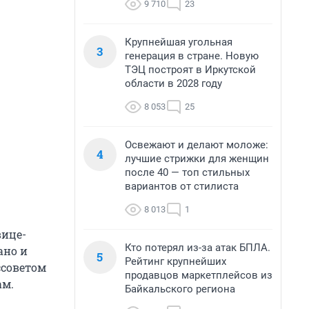
9 710
23
Крупнейшая угольная
3
генерация в стране. Новую
ТЭЦ построят в Иркутской
области в 2028 году
8 053
25
Освежают и делают моложе:
4
лучшие стрижки для женщин
после 40 — топ стильных
вариантов от стилиста
8 013
1
вице-
Кто потерял из-за атак БПЛА.
ано и
5
Рейтинг крупнейших
ссоветом
продавцов маркетплейсов из
ам.
Байкальского региона