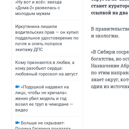
«Ну вот и всё»: звезда
станет куратор
«Дома-2» развелась с
ссылкой на два
молодым мужем
Иркутянина лишили
В правительств
водительских прав — он купил
и экологию.
поддельное удостоверение по
почте и опять попался
экипажу ДПС
«В Сибири соср
богатства, но о
Кому признаются в любви, а
Назначение Абр
кому разобьют сердце:
по этим направ
любовный гороскоп на август
знает округ, ко
один из источн
«Подушкой надавил на
лицо, чтобы не кричала»:
жених убил модель и год
возил ее труп в чемодане —
видео
Больше не скрывает:
Полина Гагарина показала