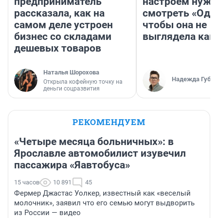
предприниматель
настроем нужн
рассказала, как на
смотреть «Оди
самом деле устроен
чтобы она не
бизнес со складами
выглядела как
дешевых товаров
Наталья Шорохова
Надежда Губар
Открыла кофейную точку на
деньги соцразвития
РЕКОМЕНДУЕМ
«Четыре месяца больничных»: в
Ярославле автомобилист изувечил
пассажира «Яавтобуса»
15 часов
10 891
45
Фермер Джастас Уолкер, известный как «веселый
молочник», заявил что его семью могут выдворить
из России — видео