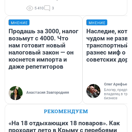
5 410
3
МНЕНИЕ
МНЕНИЕ
Продашь за 3000, налог
Наследие, кото
возьмут с 4000. Что
чудом не разва
нам готовит новый
транспортный 
налоговый закон — он
разнес миф о 
коснется импорта и
советских доро
даже репетиторов
Олег Арефьев
Блогер, предпри
Анастасия Завгородняя
владелец в тра
бизнесе
РЕКОМЕНДУЕМ
«На 18 отдыхающих 18 поваров». Как
проходит лето в Крыму с перебоями