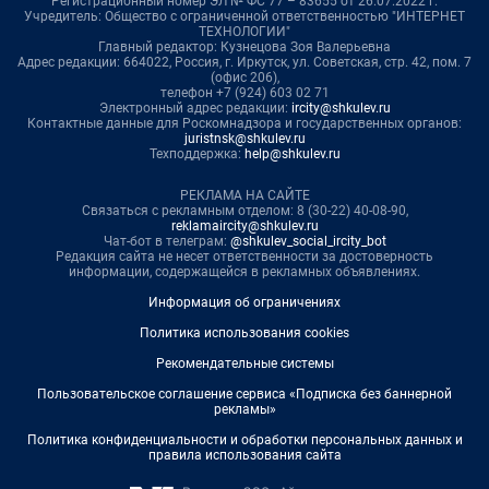
Регистрационный номер ЭЛ № ФС 77 – 83655 от 26.07.2022 г.
Учредитель: Общество с ограниченной ответственностью "ИНТЕРНЕТ
ТЕХНОЛОГИИ"
Главный редактор: Кузнецова Зоя Валерьевна
Адрес редакции: 664022, Россия, г. Иркутск, ул. Советская, стр. 42, пом. 7
(офис 206),
телефон +7 (924) 603 02 71
Электронный адрес редакции:
ircity@shkulev.ru
Контактные данные для Роскомнадзора и государственных органов:
juristnsk@shkulev.ru
Техподдержка:
help@shkulev.ru
РЕКЛАМА НА САЙТЕ
Связаться с рекламным отделом: 8 (30-22) 40-08-90,
reklamaircity@shkulev.ru
Чат-бот в телеграм:
@shkulev_social_ircity_bot
Редакция сайта не несет ответственности за достоверность
информации, содержащейся в рекламных объявлениях.
Информация об ограничениях
Политика использования cookies
Рекомендательные системы
Пользовательское соглашение сервиса «Подписка без баннерной
рекламы»
Политика конфиденциальности и обработки персональных данных и
правила использования сайта