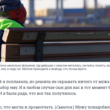
тала несколько форумов, где девушки с ужасом метались, пытаясь понять, ка
 них, и надо ли. Многие приходили к выводу, что лучше врать
й я поплакала, но решила не скрывать ничего от мужа
бор ему. И в любом случае сын для нас в тот момент 
 я была рада, что все так получилось.
 что могла и промолчать. (
Смеется.
) Мужу понадобил