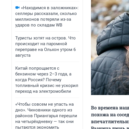
«Находимся в заложниках»:
селлеры рассказали, сколько
миллионов потеряли из-за
ударов по складам WB
Туристы хотят на остров. Что
происходит на паромной
переправе на Ольхон утром 6
августа
Китай попрощается с
бензином через 2–3 года, а
когда Россия? Почему
топливный кризис не ускорил
переход на электромобили
«Чтобы совсем не упасть на
Во времена наш
дно». Чиновники одного из
похожа на сосед
районов Приангарья перешли
впечатлительны
на четырёхдневку — так они
пытаются экономить
Разница лишь в