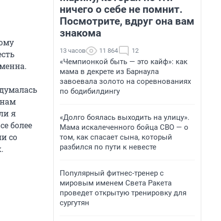
ничего о себе не помнит.
Посмотрите, вдруг она вам
знакома
кому
13 часов
11 864
12
есть
«Чемпионкой быть — это кайф»: как
еменна.
мама в декрете из Барнаула
завоевала золото на соревнованиях
адумалась
по бодибилдингу
 нам
ли я
«Долго боялась выходить на улицу».
се более
Мама искалеченного бойца СВО — о
и со
том, как спасает сына, который
разбился по пути к невесте
.
Популярный фитнес-тренер с
мировым именем Света Ракета
проведет открытую тренировку для
сургутян