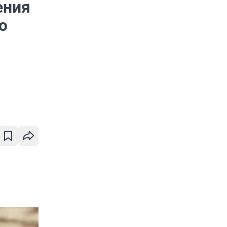
ения
ю