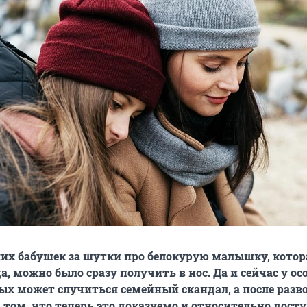
их бабушек за шутки про белокурую малышку, котор
а, можно было сразу получить в нос. Да и сейчас у ос
х может случиться семейный скандал, а после разво
 том, что теперь это доказуемо и относительно дост