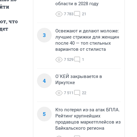
области в 2028 году
ойти
7 783
21
ют, что
дет
Освежают и делают моложе:
3
лучшие стрижки для женщин
после 40 — топ стильных
вариантов от стилиста
7 529
1
О`КЕЙ закрывается в
4
Иркутске
7 511
22
Кто потерял из-за атак БПЛА.
5
Рейтинг крупнейших
продавцов маркетплейсов из
Байкальского региона