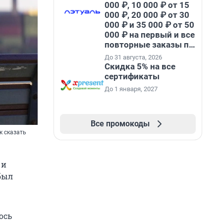
000 ₽, 10 000 ₽ от 15
000 ₽, 20 000 ₽ от 30
000 ₽ и 35 000 ₽ от 50
000 ₽ на первый и все
повторные заказы по
промокоду НАБЕРИ
До 31 августа, 2026
Скидка 5% на все
сертификаты
До 1 января, 2027
Все промокоды
к сказать
 и
был
ось