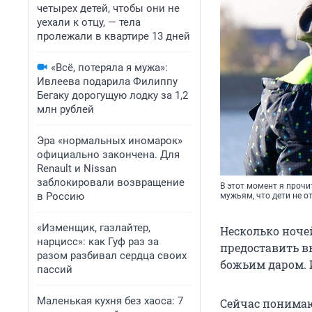
четырех детей, чтобы они не
уехали к отцу, — тела
пролежали в квартире 13 дней
«Всё, потеряла я мужа»:
Ивлеева подарила Филиппу
Бегаку дорогущую лодку за 1,2
млн рублей
Эра «нормальных иномарок»
официально закончена. Для
Renault и Nissan
заблокировали возвращение
В этот момент я прочи
в Россию
мужьям, что дети не от
«Изменщик, газлайтер,
Несколько ноче
нарцисс»: как Гуф раз за
предоставить вы
разом разбивал сердца своих
божьим даром. И
пассий
Маленькая кухня без хаоса: 7
Сейчас понимаю,