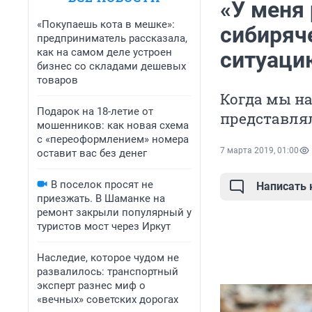
«У меня 
«Покупаешь кота в мешке»:
сибиряч
предприниматель рассказала,
как на самом деле устроен
ситуаци
бизнес со складами дешевых
товаров
Когда мы на
Подарок на 18-летие от
представлял
мошенников: как новая схема
с «переоформлением» номера
7 марта 2019, 01:00
оставит вас без денег
В поселок просят не
Написать
приезжать. В Шаманке на
ремонт закрыли популярный у
туристов мост через Иркут
Наследие, которое чудом не
развалилось: транспортный
эксперт разнес миф о
«вечных» советских дорогах