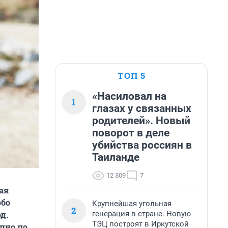
ТОП 5
«Насиловал на
1
глазах у связанных
родителей». Новый
поворот в деле
убийства россиян в
Таиланде
12 309
7
ая
обо
Крупнейшая угольная
2
генерация в стране. Новую
д.
ТЭЦ построят в Иркутской
упно по