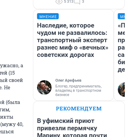
5 313
3
МНЕНИЕ
МНЕНИ
Наследие, которое
«Поку
чудом не развалилось:
мешке
транспортный эксперт
предп
разнес миф о «вечных»
расска
советских дорогах
самом
бизне
 ужасно, а
дешев
ей (15
дый своей
Олег Арефьев
Блогер, предприниматель,
. Не
владелец в транспортном
бизнесе
ой (была
РЕКОМЕНДУЕМ
гим,
фликты
В уфимский приют
 (мужу 40,
привезли пермячку
нешься
Марину, которая почти