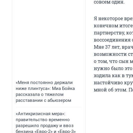
совсем один.
Я некоторое вре
конечном итоге
партнерству, ко
воссоединения с
Мне 37 лет, вра
возможности ста
о том, что сын 
нужно было это 
ходила как в ту
настойчиво крут
«Меня постоянно держали
ниже плинтуса»: Миа Бойка
мной об этом. П
рассказала о тяжелом
расставании с абьюзером
«Антикризисная мера»:
правительство временно
разрешило продажу и ввоз
бензина «Евро-2» и «Евро-3»