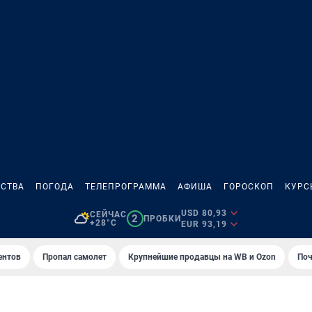
СТВА
ПОГОДА
ТЕЛЕПРОГРАММА
АФИША
ГОРОСКОП
КУРС
USD 80,93
СЕЙЧАС
2
ПРОБКИ
+28°C
EUR 93,19
ентов
Пропал самолет
Крупнейшие продавцы на WB и Ozon
Поч