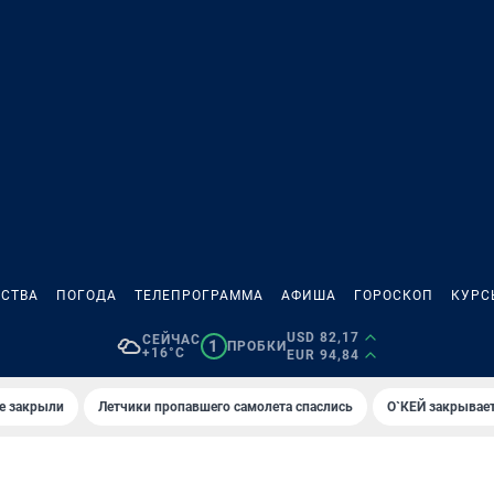
СТВА
ПОГОДА
ТЕЛЕПРОГРАММА
АФИША
ГОРОСКОП
КУРС
USD 82,17
СЕЙЧАС
1
ПРОБКИ
+16°C
EUR 94,84
е закрыли
Летчики пропавшего самолета спаслись
О`КЕЙ закрывает