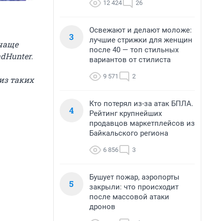
12 424
26
Освежают и делают моложе:
3
лучшие стрижки для женщин
 чаще
после 40 — топ стильных
dHunter.
вариантов от стилиста
9 571
2
из таких
Кто потерял из-за атак БПЛА.
4
Рейтинг крупнейших
продавцов маркетплейсов из
Байкальского региона
6 856
3
Бушует пожар, аэропорты
5
закрыли: что происходит
после массовой атаки
дронов