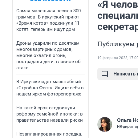
«Я челов
Самая маленькая весила 300
специали
граммов. В иркутский приют
«Время котов» подкинули 11
секрета
котят: теперь им ищут дом
Публикуем 
Дроны ударили по десяткам
многоквартирных домов,
многие охватил огонь,
19 февраля 2023, 17:0
пострадали дети: главное об
атаке
Написать
В Иркутске идет масштабный
«Строй-ка Фест». Ищите себя в
нашем ярком фоторепортаже
На какой срок отодвинули
реформу семейной ипотеки: в
Ольга Н
правительстве назвали риски
HR-директо
Незапланированная посадка.