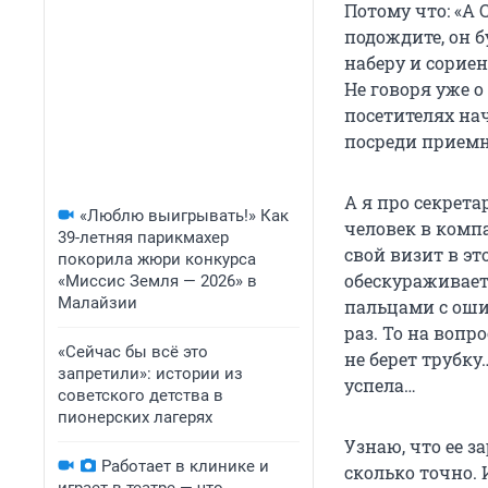
Потому что: «А 
подождите, он б
наберу и сориен
Не говоря уже о
посетителях нач
посреди приемн
А я про секрета
«Люблю выигрывать!» Как
человек в комп
39-летняя парикмахер
свой визит в эт
покорила жюри конкурса
обескураживает.
«Миссис Земля — 2026» в
Малайзии
пальцами с оши
раз. То на вопр
«Сейчас бы всё это
не берет трубку
запретили»: истории из
успела…
советского детства в
пионерских лагерях
Узнаю, что ее з
Работает в клинике и
сколько точно. 