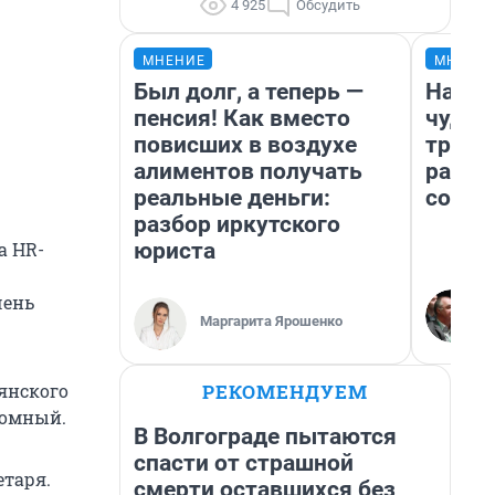
4 925
Обсудить
МНЕНИЕ
МНЕНИ
Был долг, а теперь —
Насле
пенсия! Как вместо
чудом
повисших в воздухе
транс
алиментов получать
разне
реальные деньги:
совет
разбор иркутского
юриста
а HR-
чень
Маргарита Ярошенко
РЕКОМЕНДУЕМ
янского
томный.
В Волгограде пытаются
спасти от страшной
етаря.
смерти оставшихся без