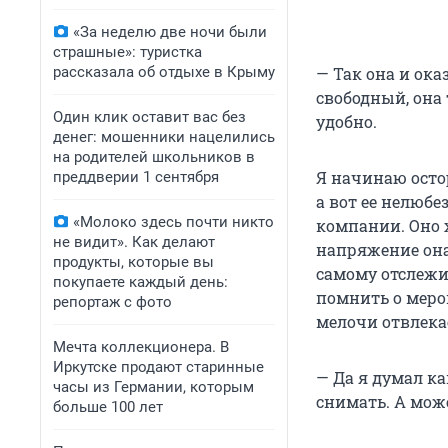
«За неделю две ночи были
страшные»: туристка
рассказала об отдыхе в Крыму
— Так она и ока
свободный, она
Один клик оставит вас без
удобно.
денег: мошенники нацелились
на родителей школьников в
Я начинаю остор
преддверии 1 сентября
а вот ее нелюб
«Молоко здесь почти никто
компании. Оно х
не видит». Как делают
напряжение она 
продукты, которые вы
самому отслежи
покупаете каждый день:
помнить о мероп
репортаж с фото
мелочи отвлека
Мечта коллекционера. В
Иркутске продают старинные
— Да я думал к
часы из Германии, которым
снимать. А мож
больше 100 лет