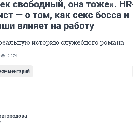
ек свободный, она тоже». HR
ст — о том, как секс босса и
рши влияет на работу
реальную историю служебного романа
0
2 974
 комментарий
овгородова
р