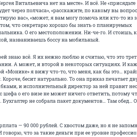
Сергея Витальевича нет на месте». И всё. Не «присядьте
удет через полчаса», «расскажите, по какому вы вопросу
тирую вас», «может, я вам могу помочь или кто-то из 
 том, что секретарю хорошо бы знать о планируемых
альника. О его местоположении. Ни-че-го. И стоишь, к
ой, названиваешь боссу на мобильный.
рей знаю всё. Я их нежно люблю и считаю, что это тре
ании. А может, и второй в некоторых ситуациях. И к
ой «Монике» я вижу что-то, что меня, как бы это… край
 Короче, бесит натурально. То она приказ печатает д
бками, и исполнительный директор за ней правит не
ос шефа о его визе не может ничего ответить, потому ч
… Бухгалтер не собрала пакет документов… Там обед… О
арплата — 90 000 рублей. С хвостом даже, но я не запом
И говорю, что за такие деньги при ее уровне професси