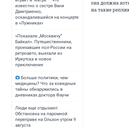
играет в театре — что
она должна хот
известно о сестре Вани
на такие реплик
Дмитриенко,
оскандалившейся на концерте
в «Лужниках»
«Показали „Москвичу“
Байкал». Путешественники,
проехавшие пол-России на
ретроавто, выехали из
Иркутска в новое
приключение
Больше политики, чем
медицины? Что за ковидные
тайны обнаружились в
дневниках доктора Фаучи
Люди еще отдыхают.
Обстановка на паромной
переправе на Ольхон утром 9
августа