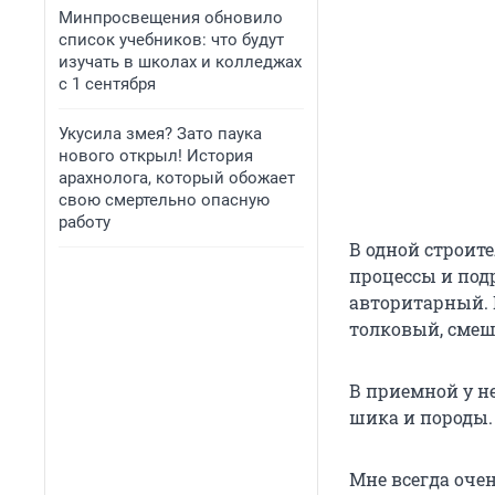
Минпросвещения обновило
список учебников: что будут
изучать в школах и колледжах
с 1 сентября
Укусила змея? Зато паука
нового открыл! История
арахнолога, который обожает
свою смертельно опасную
работу
В одной строит
процессы и подр
авторитарный. 
толковый, сме
В приемной у н
шика и породы. 
Мне всегда очен