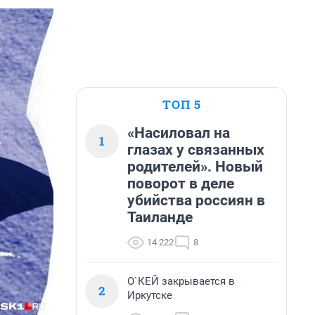
ТОП 5
«Насиловал на
1
глазах у связанных
родителей». Новый
поворот в деле
убийства россиян в
Таиланде
14 222
8
О`КЕЙ закрывается в
2
Иркутске