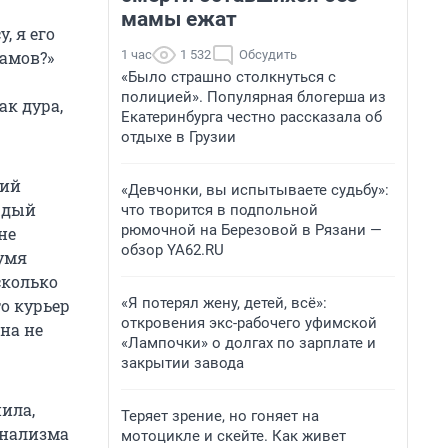
мамы ежат
, я его
1 час
1 532
Обсудить
замов?»
«Было страшно столкнуться с
полицией». Популярная блогерша из
ак дура,
Екатеринбурга честно рассказала об
отдыхе в Грузии
тий
«Девчонки, вы испытываете судьбу»:
аждый
что творится в подпольной
рюмочной на Березовой в Рязани —
не
обзор YA62.RU
вумя
сколько
«Я потерял жену, детей, всё»:
то курьер
откровения экс-рабочего уфимской
на не
«Лампочки» о долгах по зарплате и
закрытии завода
нила,
Теряет зрение, но гоняет на
онализма
мотоцикле и скейте. Как живет