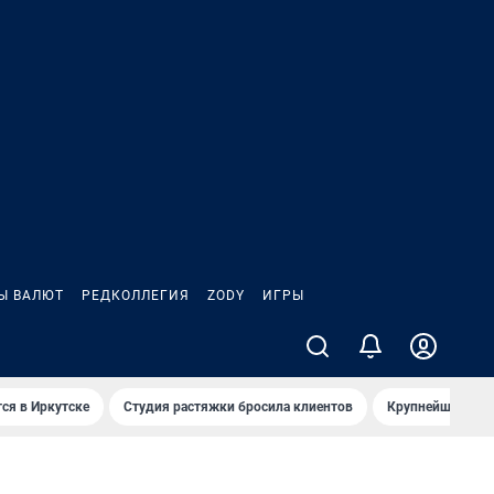
Ы ВАЛЮТ
РЕДКОЛЛЕГИЯ
ZODY
ИГРЫ
ся в Иркутске
Студия растяжки бросила клиентов
Крупнейшие про