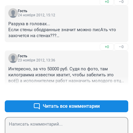
+0
–0
Гость
24 ноября 2012, 15:12
Разруха в головах...

Если стены ободранные значит можно писАть что 
захочется на стенах???

Ну а если все будут рисовать ? Посмотрите на школы 
+0
–0
после выпусков, дети двух слов связать не могут 
зато краской по стенам "СПАСИБО".

Гость
Правильно оштафовали, другим наукой будет .
23 ноября 2012, 13:36
Интересно, за что 50000 руб. Судя по фото, там 
килограмма известки хватит, чтобы забелить это 
всё)) а исполнителем работ назначить молодого отца 
- чтобы думал в следующий раз, что делает))
+0
–0
Читать все комментарии