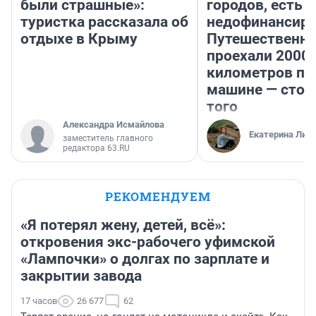
были страшные»:
городов, есть
туристка рассказала об
недофинансиро
отдыхе в Крыму
Путешественн
проехали 2000
километров по 
машине — стои
того
Александра Исмайлова
Екатерина Лит
заместитель главного
редактора 63.RU
РЕКОМЕНДУЕМ
«Я потерял жену, детей, всё»:
откровения экс-рабочего уфимской
«Лампочки» о долгах по зарплате и
закрытии завода
17 часов
26 677
62