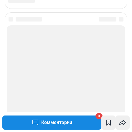
Все города сети
Мобильное приложение
Google Play
App Store
Мы в соцсетях
Контактные данные для Роскомнадзора и государственных органов
Сетевое издание «Ирсити.ру» (18+)
Зарегистрировано Федеральной службой по надзору в сфере связи,
информационных технологий и массовых коммуникаций (Роскомнадзор)
Регистрационный номер ЭЛ № ФС 77 – 83655 от 26.07.2022 г.
Учредитель: Общество с ограниченной ответственностью "ИНТЕРНЕТ
ТЕХНОЛОГИИ"
0
Главный редактор: Кузнецова Зоя Валерьевна
Адрес редакции: 664022, Россия, г. Иркутск, ул. Советская, стр. 42, пом. 7
Комментарии
(офис 206),
телефон +7 (924) 603 02 71