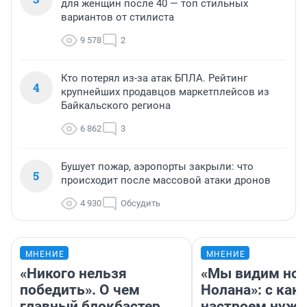
для женщин после 40 — топ стильных
вариантов от стилиста
9 578
2
Кто потерял из-за атак БПЛА. Рейтинг
4
крупнейших продавцов маркетплейсов из
Байкальского региона
6 862
3
Бушует пожар, аэропорты закрыли: что
5
происходит после массовой атаки дронов
4 930
Обсудить
МНЕНИЕ
МНЕНИЕ
«Никого нельзя
«Мы видим нов
победить». О чем
Нолана»: с как
главный блокбастер
настроем нужн