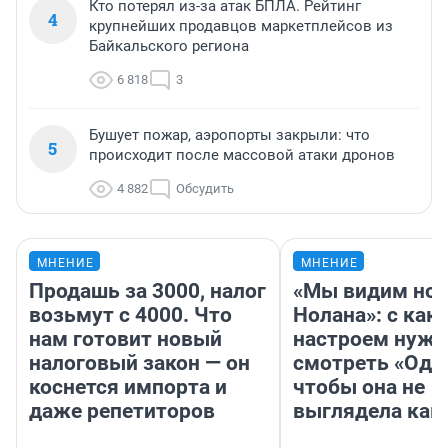
Кто потерял из-за атак БПЛА. Рейтинг
4
крупнейших продавцов маркетплейсов из
Байкальского региона
6 818
3
Бушует пожар, аэропорты закрыли: что
5
происходит после массовой атаки дронов
4 882
Обсудить
МНЕНИЕ
МНЕНИЕ
Продашь за 3000, налог
«Мы видим нов
возьмут с 4000. Что
Нолана»: с как
нам готовит новый
настроем нужн
налоговый закон — он
смотреть «Оди
коснется импорта и
чтобы она не
даже репетиторов
выглядела как