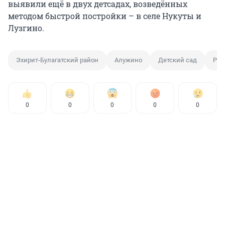
выявили ещё в двух детсадах, возведённых
методом быстрой постройки – в селе Нукуты и
Лузгино.
Эхирит-Булагатский район
Алужино
Детский сад
Рем
0
0
0
0
0