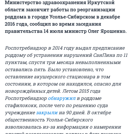
Министерство здравоохранения Иркутской
области закончит работы по реорганизации
роддома в городе Усолье-Сибирском в декабре
2016 года, сообщил во время заседания
правительства 14 июля министр Олег Ярошенко.
Роспотребнадзор в 2014 году выдал предписание
роддому об устранении нарушений СанПина по 11
пунктам, спустя три месяца невыполненными
оставались пять. Было установлено, что
оставление акушерского стационара в том
состоянии, в котором он находился, опасно для
новорождённых детей. Летом 2015 года
Роспотребнадзор
обнаружил
в роддоме
стафилококк, после чего по решению суда
учреждение
закрыли
на 90 дней. В октябре
общественность Усолья-Сибирского
взволновалась из-за информации о намерении
властей реорганизовать роддом в фельдшерско-