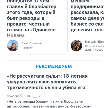
победить». О чем
мешке»:
главный блокбастер
предпринимат
этого года, который
рассказала, как
бьет рекорды в
самом деле ус
прокате: честный
бизнес со скл
отзыв на «Одиссею»
дешевых това
Нолана
Наталья Шорох
Стас Соколов
Открыла кофейн
Эксперт
деньги соцразв
РЕКОМЕНДУЕМ
«Не рассчитала силы»: 18-летняя
ужурка пыталась успокоить
трехмесячного сына и убила его
9 часов
9 046
26
«Четыре месяца больничных»: в Ярославле
автомобилист изувечил пассажира «Яавтобуса»