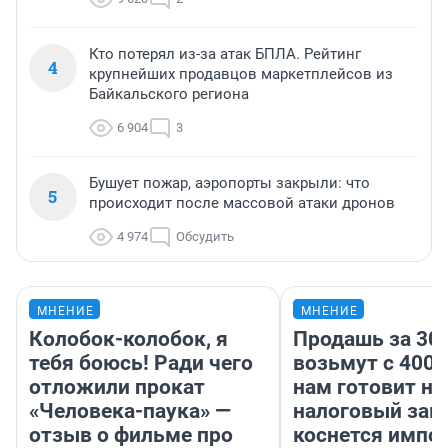
Кто потерял из-за атак БПЛА. Рейтинг
4
крупнейших продавцов маркетплейсов из
Байкальского региона
6 904
3
Бушует пожар, аэропорты закрыли: что
5
происходит после массовой атаки дронов
4 974
Обсудить
МНЕНИЕ
МНЕНИЕ
Колобок-колобок, я
Продашь за 300
тебя боюсь! Ради чего
возьмут с 4000
отложили прокат
нам готовит н
«Человека-паука» —
налоговый зако
отзыв о фильме про
коснется импор