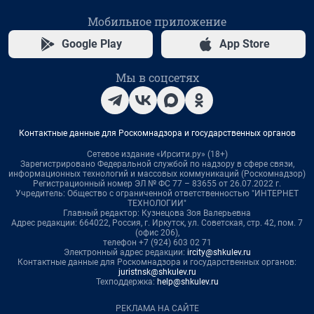
Мобильное приложение
Google Play
App Store
Мы в соцсетях
Контактные данные для Роскомнадзора и государственных органов
Сетевое издание «Ирсити.ру» (18+)
Зарегистрировано Федеральной службой по надзору в сфере связи,
информационных технологий и массовых коммуникаций (Роскомнадзор)
Регистрационный номер ЭЛ № ФС 77 – 83655 от 26.07.2022 г.
Учредитель: Общество с ограниченной ответственностью "ИНТЕРНЕТ
ТЕХНОЛОГИИ"
Главный редактор: Кузнецова Зоя Валерьевна
Адрес редакции: 664022, Россия, г. Иркутск, ул. Советская, стр. 42, пом. 7
(офис 206),
телефон +7 (924) 603 02 71
Электронный адрес редакции:
ircity@shkulev.ru
Контактные данные для Роскомнадзора и государственных органов:
juristnsk@shkulev.ru
Техподдержка:
help@shkulev.ru
РЕКЛАМА НА САЙТЕ