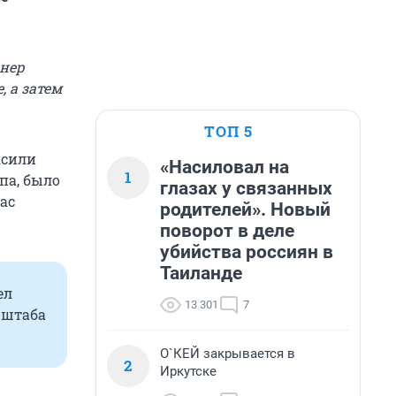
нер
, а затем
ТОП 5
асили
«Насиловал на
1
па, было
глазах у связанных
ас
родителей». Новый
поворот в деле
убийства россиян в
Таиланде
ел
13 301
7
 штаба
О`КЕЙ закрывается в
2
Иркутске