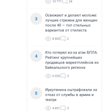
10 771
24
Освежают и делают моложе:
3
лучшие стрижки для женщин
после 40 — топ стильных
вариантов от стилиста
8 605
2
Кто потерял из-за атак БПЛА.
4
Рейтинг крупнейших
продавцов маркетплейсов из
Байкальского региона
6 033
3
Иркутянина оштрафовали за
5
отказ от службы в армии и
театре
4 851
3