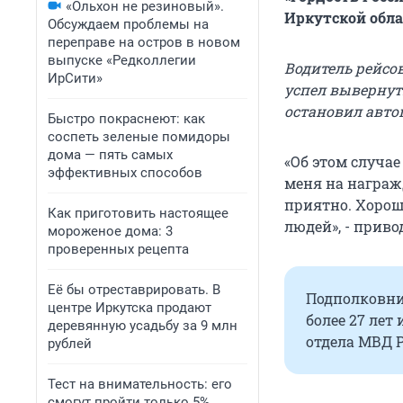
«Ольхон не резиновый».
Иркутской обла
Обсуждаем проблемы на
переправе на остров в новом
выпуске «Редколлегии
Водитель рейсо
ИрСити»
успел вывернуть
остановил авто
Быстро покраснеют: как
соспеть зеленые помидоры
дома — пять самых
«Об этом случа
эффективных способов
меня на награж
приятно. Хорошо
Как приготовить настоящее
людей», - приво
мороженое дома: 3
проверенных рецепта
Её бы отреставрировать. В
Подполковни
центре Иркутска продают
более 27 лет
деревянную усадьбу за 9 млн
отдела МВД 
рублей
Тест на внимательность: его
смогут пройти только 5%