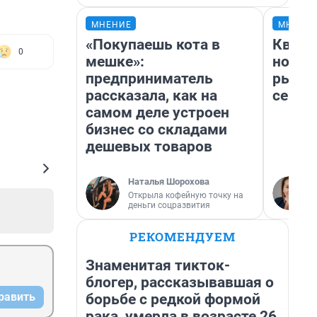
МНЕНИЕ
МНЕНИ
«Покупаешь кота в
Кварт
0
мешке»:
но де
предприниматель
рынок
рассказала, как на
сейча
самом деле устроен
бизнес со складами
дешевых товаров
Наталья Шорохова
Открыла кофейную точку на
деньги соцразвития
РЕКОМЕНДУЕМ
Знаменитая тикток-
блогер, рассказывавшая о
равить
борьбе с редкой формой
рака, умерла в возрасте 26