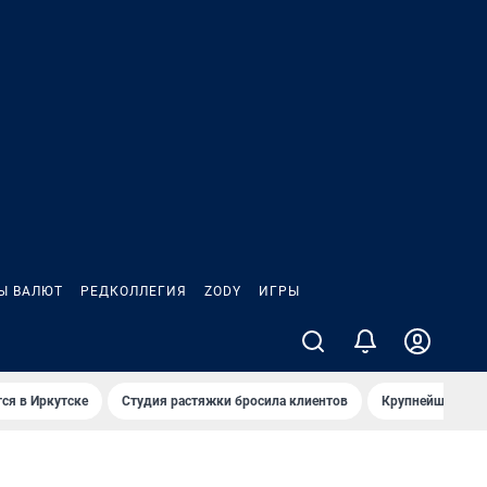
Ы ВАЛЮТ
РЕДКОЛЛЕГИЯ
ZODY
ИГРЫ
ся в Иркутске
Студия растяжки бросила клиентов
Крупнейшие про