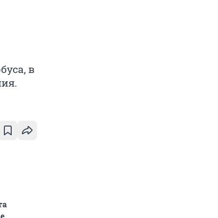
буса, в
ия.
та
ве