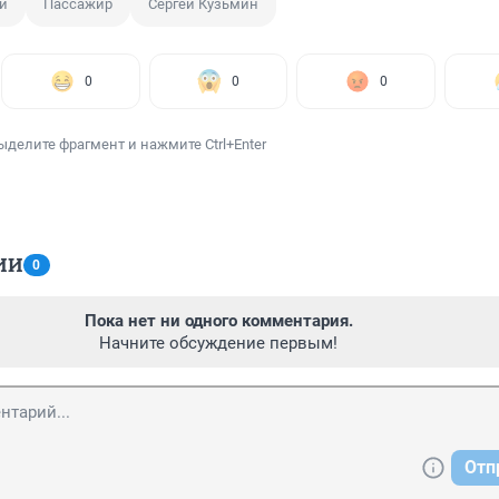
й
Пассажир
Сергей Кузьмин
0
0
0
ыделите фрагмент и нажмите Ctrl+Enter
ИИ
0
Пока нет ни одного комментария.
Начните обсуждение первым!
Отп