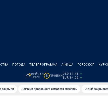
СТВА
ПОГОДА
ТЕЛЕПРОГРАММА
АФИША
ГОРОСКОП
КУРС
USD 81,41
СЕЙЧАС
6
ПРОБКИ
+28°C
EUR 94,06
е закрыли
Летчики пропавшего самолета спаслись
О`КЕЙ закрывает