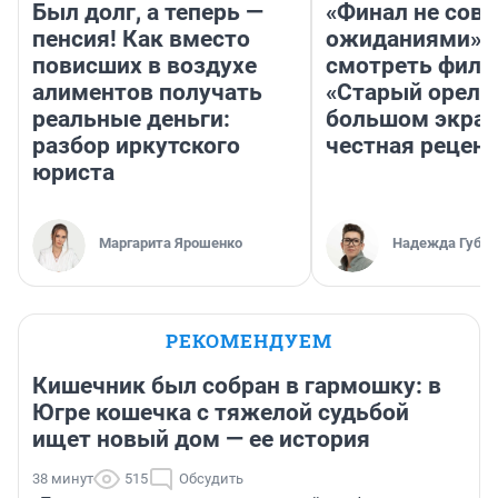
Был долг, а теперь —
«Финал не совп
пенсия! Как вместо
ожиданиями»: 
повисших в воздухе
смотреть фил
алиментов получать
«Старый орел» 
реальные деньги:
большом экран
разбор иркутского
честная рецен
юриста
Маргарита Ярошенко
Надежда Губар
РЕКОМЕНДУЕМ
Кишечник был собран в гармошку: в
Югре кошечка с тяжелой судьбой
ищет новый дом — ее история
38 минут
515
Обсудить