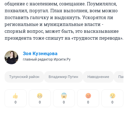
общение с населением, совещание. Поумилялся,
похвалил, поругал. План выполнен, всем можно
поставить галочку и выдохнуть. Ускорятся ли
региональные и муниципальные власти -
спорный вопрос, может быть, это высказывание
президента тоже спишут на «трудности перевода».
Зоя Кузнецова
главный редактор Ирсити.Ру
Тулунский район
Владимир Путин
Наводнение
Паво
0
0
0
0
0