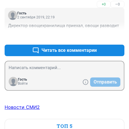
+0
–0
Как на Д.Востоке еще пять лет тому назад было 
наводнение, а люди до сих пор страдают. А тут уже 
Гость
новое наводнение.
2 сентября 2019, 22:19
Директор овощехранилища приехал, овощи разводит 
+1
–0
Читать все комментарии
Гость
Отправить
Войти
Новости СМИ2
ТОП 5