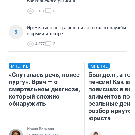
Байкальского региона
6 101
3
Иркутянина оштрафовали за отказ от службы
5
в армии и театре
4 877
3
МНЕНИЕ
МНЕНИЕ
«Спуталась речь, понес
Был долг, а те
пургу». Врач — о
пенсия! Как вм
смертельном диагнозе,
повисших в во
который сложно
алиментов пол
обнаружить
реальные день
разбор иркутск
юриста
Ирина Волкова
Главврач клиники