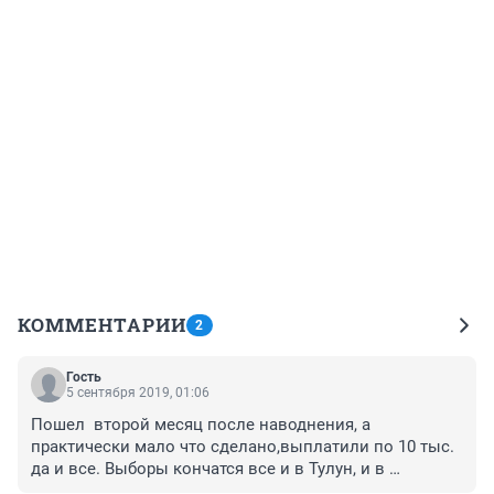
КОММЕНТАРИИ
2
Гость
5 сентября 2019, 01:06
Пошел  второй месяц после наводнения, а 
практически мало что сделано,выплатили по 10 тыс. 
да и все. Выборы кончатся все и в Тулун, и в 
Нижнеудинск, Байкальск никто и глаз не покажет. 