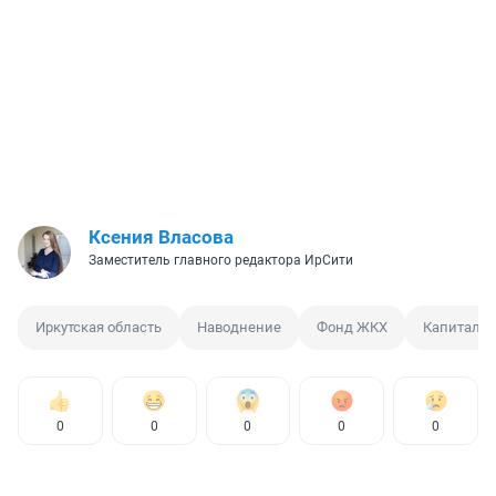
Ксения Власова
Заместитель главного редактора ИрСити
Иркутская область
Наводнение
Фонд ЖКХ
Капиталь
0
0
0
0
0