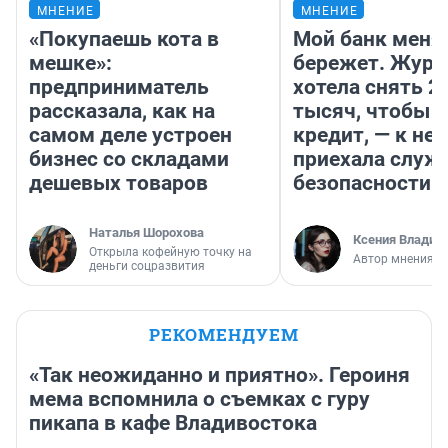
МНЕНИЕ
МНЕНИЕ
«Покупаешь кота в
Мой банк меня
мешке»:
бережет. Журн
предприниматель
хотела снять 2
рассказала, как на
тысяч, чтобы п
самом деле устроен
кредит, — к не
бизнес со складами
приехала служ
дешевых товаров
безопасности
Наталья Шорохова
Ксения Владим
Открыла кофейную точку на
Автор мнения
деньги соцразвития
РЕКОМЕНДУЕМ
«Так неожиданно и приятно». Героиня
мема вспомнила о съемках с гуру
пикапа в кафе Владивостока