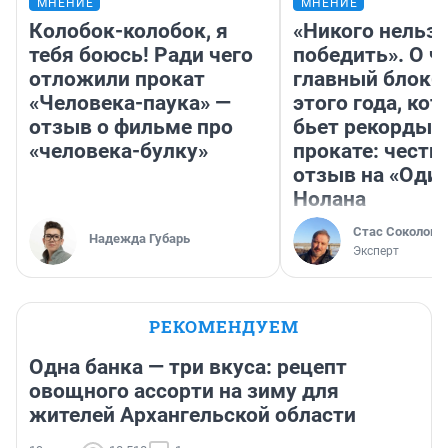
МНЕНИЕ
МНЕНИЕ
Колобок-колобок, я
«Никого нельз
тебя боюсь! Ради чего
победить». О ч
отложили прокат
главный блокб
«Человека-паука» —
этого года, ко
отзыв о фильме про
бьет рекорды 
«человека-булку»
прокате: честн
отзыв на «Оди
Нолана
Стас Соколов
Надежда Губарь
Эксперт
РЕКОМЕНДУЕМ
Одна банка — три вкуса: рецепт
овощного ассорти на зиму для
жителей Архангельской области