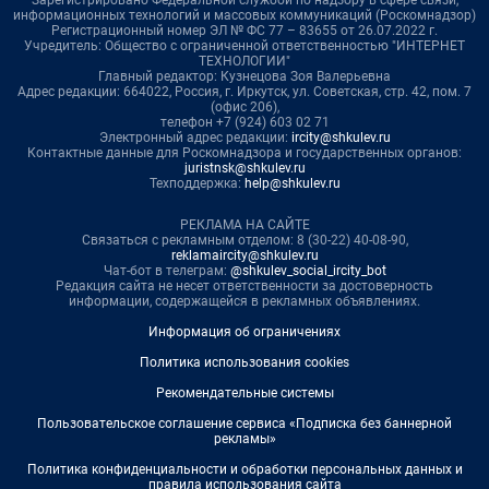
Зарегистрировано Федеральной службой по надзору в сфере связи,
информационных технологий и массовых коммуникаций (Роскомнадзор)
Регистрационный номер ЭЛ № ФС 77 – 83655 от 26.07.2022 г.
Учредитель: Общество с ограниченной ответственностью "ИНТЕРНЕТ
ТЕХНОЛОГИИ"
Главный редактор: Кузнецова Зоя Валерьевна
Адрес редакции: 664022, Россия, г. Иркутск, ул. Советская, стр. 42, пом. 7
(офис 206),
телефон +7 (924) 603 02 71
Электронный адрес редакции:
ircity@shkulev.ru
Контактные данные для Роскомнадзора и государственных органов:
juristnsk@shkulev.ru
Техподдержка:
help@shkulev.ru
РЕКЛАМА НА САЙТЕ
Связаться с рекламным отделом: 8 (30-22) 40-08-90,
reklamaircity@shkulev.ru
Чат-бот в телеграм:
@shkulev_social_ircity_bot
Редакция сайта не несет ответственности за достоверность
информации, содержащейся в рекламных объявлениях.
Информация об ограничениях
Политика использования cookies
Рекомендательные системы
Пользовательское соглашение сервиса «Подписка без баннерной
рекламы»
Политика конфиденциальности и обработки персональных данных и
правила использования сайта