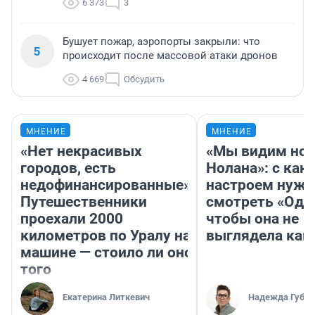
6 373
3
Бушует пожар, аэропорты закрыли: что
5
происходит после массовой атаки дронов
4 669
Обсудить
МНЕНИЕ
МНЕНИЕ
«Нет некрасивых
«Мы видим нов
городов, есть
Нолана»: с как
недофинансированные».
настроем нужн
Путешественники
смотреть «Оди
проехали 2000
чтобы она не
километров по Уралу на
выглядела как
машине — стоило ли оно
того
Екатерина Литкевич
Надежда Губар