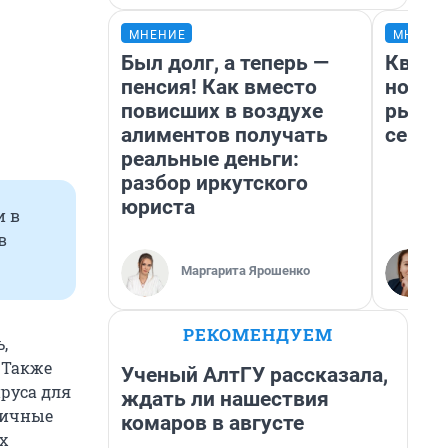
МНЕНИЕ
МНЕНИ
Был долг, а теперь —
Кварт
пенсия! Как вместо
но де
повисших в воздухе
рынок
алиментов получать
сейча
реальные деньги:
разбор иркутского
юриста
и в
в
Маргарита Ярошенко
РЕКОМЕНДУЕМ
,
 Также
Ученый АлтГУ рассказала,
руса для
ждать ли нашествия
личные
комаров в августе
х