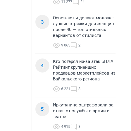
11 277
24
Освежают и делают моложе:
3
лучшие стрижки для женщин
после 40 — топ стильных
вариантов от стилиста
9 065
2
Кто потерял из-за атак БПЛА.
4
Рейтинг крупнейших
продавцов маркетплейсов из
Байкальского региона
6 221
3
Иркутянина оштрафовали за
5
отказ от службы в армии и
театре
4 915
3