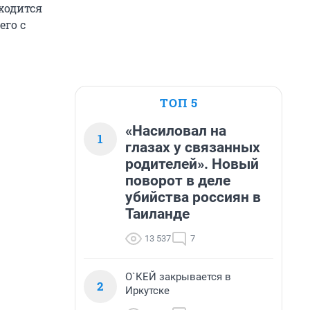
аходится
его с
ТОП 5
«Насиловал на
1
глазах у связанных
родителей». Новый
поворот в деле
убийства россиян в
Таиланде
13 537
7
О`КЕЙ закрывается в
2
Иркутске