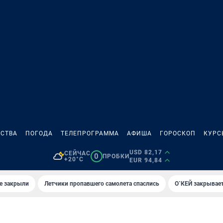
СТВА
ПОГОДА
ТЕЛЕПРОГРАММА
АФИША
ГОРОСКОП
КУРС
USD 82,17
СЕЙЧАС
0
ПРОБКИ
+20°C
EUR 94,84
е закрыли
Летчики пропавшего самолета спаслись
О`КЕЙ закрывает