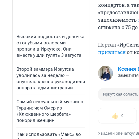
концертов, а т
«предоставляющ
заполняемость
снижена с 75 до 
Высокий подросток и девочка
с голубыми волосами
Портал «ИрСити
пропали в Иркутске. Они
привиться
от к
вместе ушли гулять 3 августа
Ксения 
Второй заммэра Иркутска
уволилась за неделю —
Заместител
опустело кресло руководителя
аппарата администрации
Иркутская область
Самый сексуальный мужчина
Турции: чем Омер из
«Клюквенного щербета»
0
покорил женщин
Увидели опечатку? В
Как использовать «Макс» во