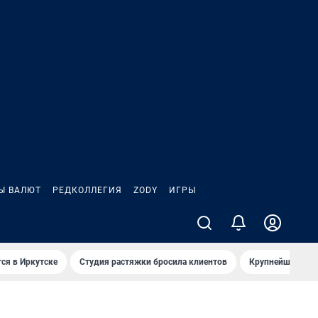
Ы ВАЛЮТ
РЕДКОЛЛЕГИЯ
ZODY
ИГРЫ
ся в Иркутске
Студия растяжки бросила клиентов
Крупнейшие про