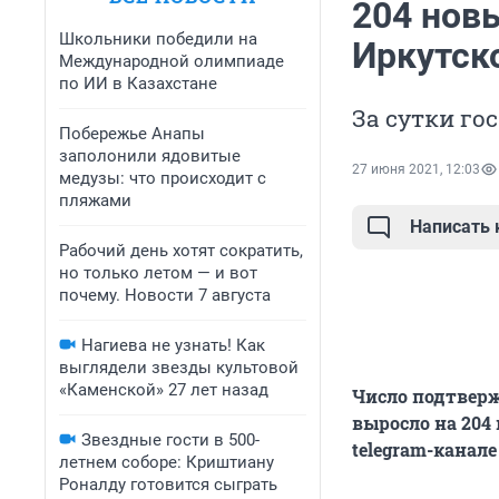
204 нов
Школьники победили на
Иркутско
Международной олимпиаде
по ИИ в Казахстане
За сутки го
Побережье Анапы
заполонили ядовитые
27 июня 2021, 12:03
медузы: что происходит с
пляжами
Написать
Рабочий день хотят сократить,
но только летом — и вот
почему. Новости 7 августа
Нагиева не узнать! Как
выглядели звезды культовой
«Каменской» 27 лет назад
Число подтверж
выросло на 204 
Звездные гости в 500-
telegram-канал
летнем соборе: Криштиану
Роналду готовится сыграть