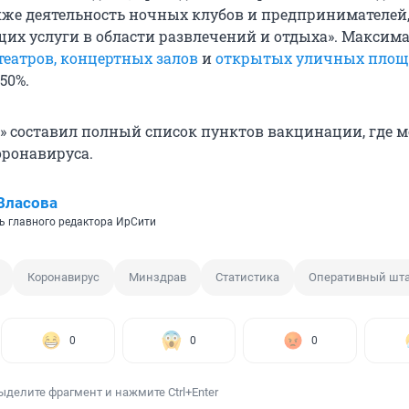
акже деятельность ночных клубов и предпринимателей
их услуги в области развлечений и отдыха». Максим
театров, концертных залов
и
открытых уличных площ
50%.
» составил полный список пунктов вакцинации, где 
оронавируса.
Власова
ь главного редактора ИрСити
Коронавирус
Минздрав
Статистика
Оперативный шт
0
0
0
ыделите фрагмент и нажмите Ctrl+Enter