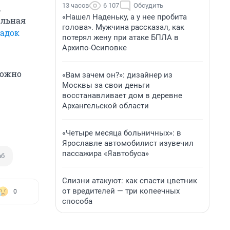
13 часов
6 107
Обсудить
,
«Нашел Наденьку, а у нее пробита
альная
голова». Мужчина рассказал, как
адок
потерял жену при атаке БПЛА в
Архипо-Осиповке
можно
«Вам зачем он?»: дизайнер из
Москвы за свои деньги
восстанавливает дом в деревне
Архангельской области
«Четыре месяца больничных»: в
Ярославле автомобилист изувечил
пассажира «Яавтобуса»
аб
Слизни атакуют: как спасти цветник
от вредителей — три копеечных
0
способа