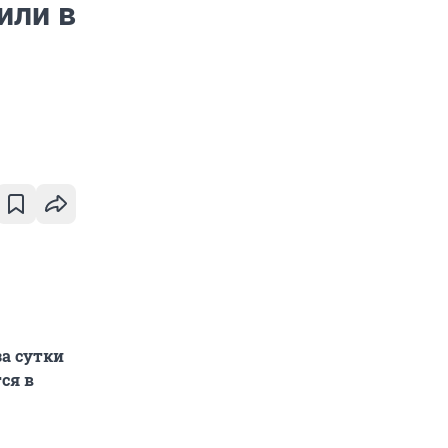
или в
а сутки
ся в