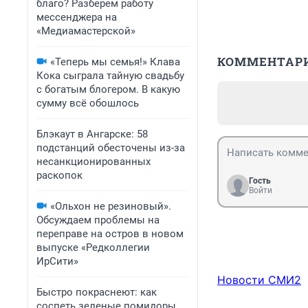
благо? Разберем работу
мессенджера на
«Медиамастерской»
КОММЕНТАР
«Теперь мы семья!» Клава
Кока сыграла тайную свадьбу
с богатым блогером. В какую
сумму всё обошлось
Блэкаут в Ангарске: 58
подстанций обесточены из-за
несанкционированных
раскопок
Гость
Войти
«Ольхон не резиновый».
Обсуждаем проблемы на
переправе на остров в новом
выпуске «Редколлегии
ИрСити»
Новости СМИ2
Быстро покраснеют: как
соспеть зеленые помидоры