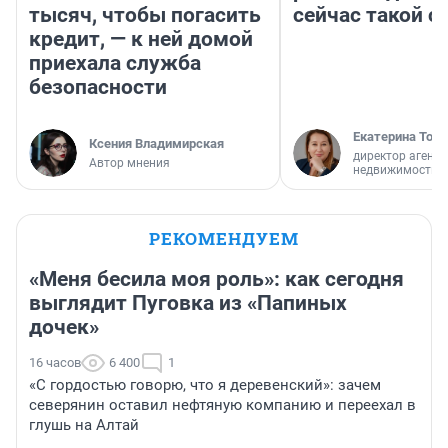
тысяч, чтобы погасить
сейчас такой 
кредит, — к ней домой
приехала служба
безопасности
Екатерина Торо
Ксения Владимирская
директор агентс
Автор мнения
недвижимости
РЕКОМЕНДУЕМ
«Меня бесила моя роль»: как сегодня
выглядит Пуговка из «Папиных
дочек»
16 часов
6 400
1
«С гордостью говорю, что я деревенский»: зачем
северянин оставил нефтяную компанию и переехал в
глушь на Алтай