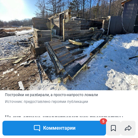
Постройки не разбирали, а просто-напросто ломали
Источник: 
предоставлено героями публикации
Но суд, однако, удовлетворил иск прокуратуры.
5
Причем, как рассказывает Ирина Бурмейстер, в
Комментарии
обосновании требований прокуратура, ссылалась